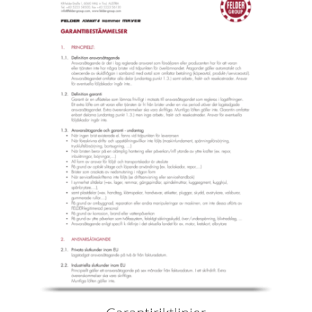
Kantlistmaskiner
Bredbandslipmaskiner
Bredband- & kantslipmaskin
Borst- och borstslipmaskiner
Bandsågar
Borrmaskiner
Vägg- och ­plattuppdelningssåg
Brikettpress
Värmepressar & vakuumpressar
Spånsugar
Renluftsaggregat & utsugsenheter
Matarverk