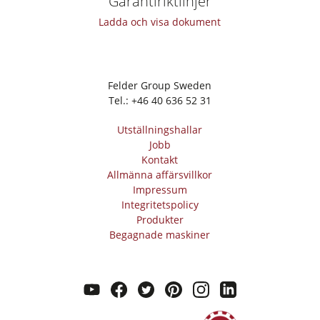
Garantiriktlinjer
Verkstadsutrustning
Ladda och visa dokument
F4Solutions mjukvara
Automatisering & materialhantering
Felder Group Sweden
Projektledning
Tel.:
+46 40 636 52 31
Utställningshallar
Jobb
Kontakt
Allmänna affärsvillkor
Impressum
Integritetspolicy
Produkter
Begagnade maskiner
youtube
facebook
twitter
pinterest
instagram
linkedin