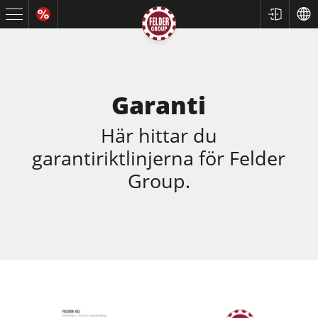
Garanti
Här hittar du
garantiriktlinjerna för Felder
Group.
Cirkelsågar och justersågar
Rikt- och planhyvlar
Bordsfräsar
Cirkelsåg/Fräs
5-funktions kombimaskin
CNC fräsar