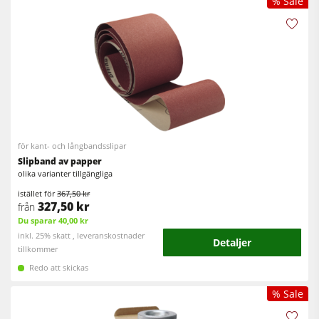
% Sale
för kant- och långbandsslipar
Slipband av papper
olika varianter tillgängliga
istället för
367,50 kr
327,50 kr
från
Du sparar 40,00 kr
inkl. 25% skatt , leveranskostnader
Detaljer
tillkommer
Redo att skickas
% Sale