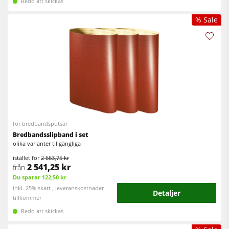
Redo att skickas
% Sale
för bredbandsputsar
Bredbandsslipband i set
olika varianter tillgängliga
istället för
2 663,75 kr
2 541,25 kr
från
Du sparar 122,50 kr
inkl. 25% skatt , leveranskostnader
Detaljer
tillkommer
Redo att skickas