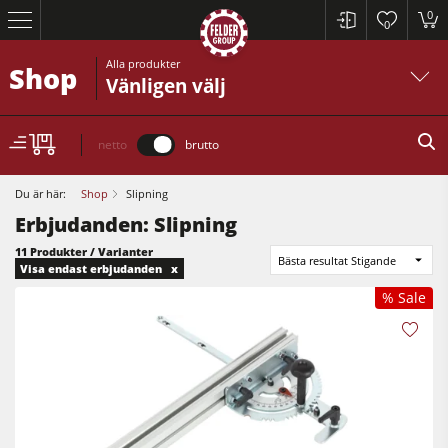
0
0
Alla produkter
Shop
Vänligen välj
netto
brutto
Du är här:
Shop
Slipning
Erbjudanden: Slipning
11 Produkter / Varianter
Bästa resultat Stigande
Visa endast erbjudanden x
% Sale
Cirkelsågar och justersågar
Rikt- och planhyvlar
Bordsfräsar
Cirkelsågar och justersågar
Cirkelsåg/Fräs
Rikt- och planhyvlar