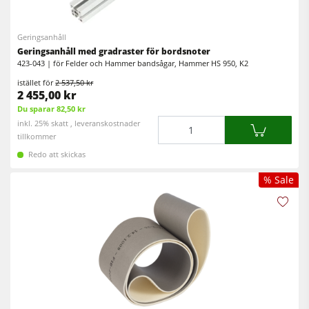
5-funktions kombimaskin
Bordsfräsar
CNC fräsar
Geringsanhåll
Cirkelsåg/Fräs
Geringsanhåll med gradraster för bordsnoter
Kantlistmaskiner
423-043 | för Felder och Hammer bandsågar, Hammer HS 950, K2
Kombimaskiner
Bredbandslipmaskiner
istället för
2 537,50 kr
2 455,00 kr
Kantlistmaskiner
Bredband- & kantslipmaskin
Du sparar 82,50 kr
Mängd
inkl. 25% skatt , leveranskostnader
Slipmaskiner
Borst- och borstslipmaskiner
tillkommer
Bandsågar
Redo att skickas
Bandsågar
Borrmaskiner
% Sale
Borrmaskiner
Spånsugar
Vägg- och ­plattuppdelningssåg
Matarverk
Brikettpress
Värmepressar & vakuumpressar
Spånsugar
Renluftsaggregat & utsugsenheter