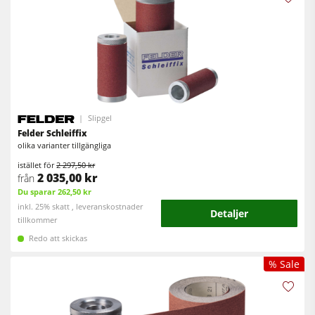
Slipgel
Felder Schleiffix
olika varianter tillgängliga
istället för
2 297,50 kr
2 035,00 kr
från
Du sparar 262,50 kr
inkl. 25% skatt , leveranskostnader
Detaljer
tillkommer
Redo att skickas
% Sale