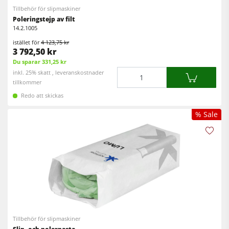
Tillbehör för slipmaskiner
Matarverk
Poleringstejp av filt
14.2.1005
Verkstadsutrustning
istället för
4 123,75 kr
3 792,50 kr
F4Solutions mjukvara
Du sparar 331,25 kr
Mängd
Automatisering & materialhantering
inkl. 25% skatt , leveranskostnader
tillkommer
Projektledning
Redo att skickas
% Sale
Tillbehör för slipmaskiner