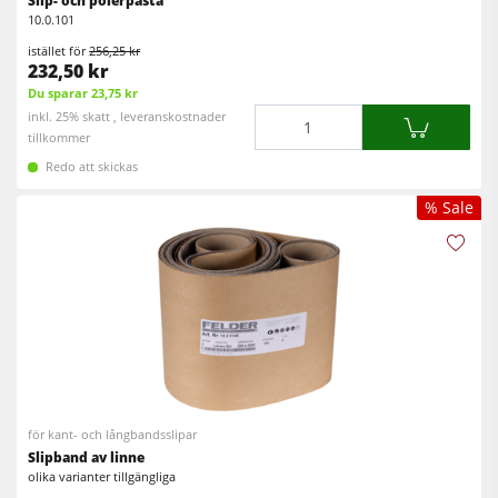
Slip- och polerpasta
10.0.101
istället för
256,25 kr
232,50 kr
Du sparar 23,75 kr
Mängd
inkl. 25% skatt , leveranskostnader
tillkommer
Redo att skickas
% Sale
för kant- och långbandsslipar
Slipband av linne
olika varianter tillgängliga