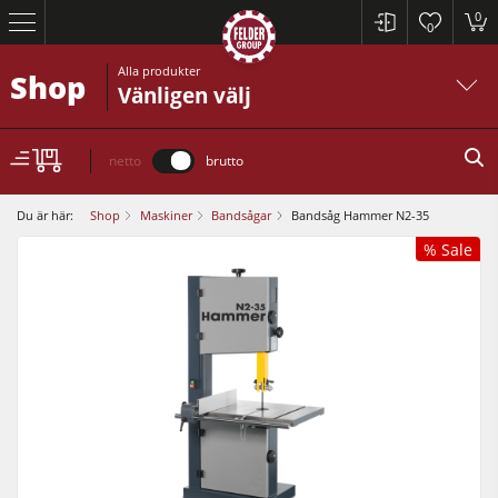
0
0
Alla produkter
Shop
Vänligen välj
netto
brutto
Du är här:
Shop
Maskiner
Bandsågar
Bandsåg Hammer N2-35
% Sale
Cirkelsågar och justersågar
Rikt- och planhyvlar
Bordsfräsar
Cirkelsågar och justersågar
Cirkelsåg/Fräs