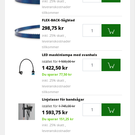
inkl. 25% skatt ,
leveranskostnader
tillkommer
FLEX-BACK-Sågblad
Mängd
298,75 kr
inkl. 25% skatt ,
leveranskostnader
tillkommer
LED maskinlampa med svanhals
istället för
1 500,00 kr
Mängd
1 422,50 kr
Du sparar 77,50 kr
inkl. 25% skatt ,
leveranskostnader
tillkommer
Linjelaser för bandsågar
istället för
1 745,00 kr
Mängd
1 593,75 kr
Du sparar 151,25 kr
inkl. 25% skatt ,
leveranskostnader