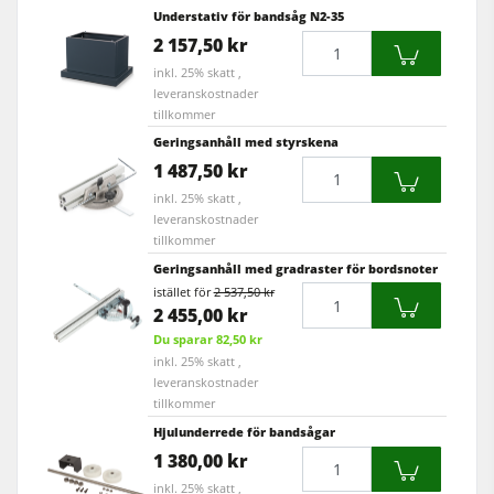
Understativ för bandsåg N2-35
Mängd
2 157,50 kr
inkl. 25% skatt ,
leveranskostnader
tillkommer
Geringsanhåll med styrskena
Mängd
1 487,50 kr
inkl. 25% skatt ,
leveranskostnader
tillkommer
Geringsanhåll med gradraster för bordsnoter
istället för
2 537,50 kr
Mängd
2 455,00 kr
Du sparar 82,50 kr
inkl. 25% skatt ,
leveranskostnader
tillkommer
Hjulunderrede för bandsågar
Mängd
1 380,00 kr
inkl. 25% skatt ,