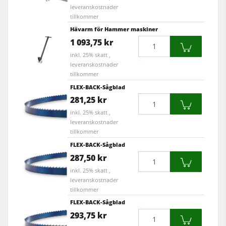
leveranskostnader
tillkommer
Hävarm för Hammer maskiner
Mängd
1 093,75 kr
inkl. 25% skatt ,
leveranskostnader
tillkommer
FLEX-BACK-Sågblad
Mängd
281,25 kr
inkl. 25% skatt ,
leveranskostnader
tillkommer
FLEX-BACK-Sågblad
Mängd
287,50 kr
inkl. 25% skatt ,
leveranskostnader
tillkommer
FLEX-BACK-Sågblad
Mängd
293,75 kr