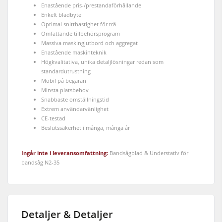
Enastående pris-/prestandaförhållande
Enkelt bladbyte
Optimal snitthastighet för trä
Omfattande tillbehörsprogram
Massiva maskingjutbord och aggregat
Enastående maskinteknik
Högkvalitativa, unika detaljlösningar redan som
standardutrustning
Mobil på begäran
Minsta platsbehov
Snabbaste omställningstid
Extrem användarvänlighet
CE-testad
Beslutssäkerhet i många, många år
Ingår inte i leveransomfattning:
Bandsågblad & Understativ för
bandsåg N2-35
Detaljer & Detaljer