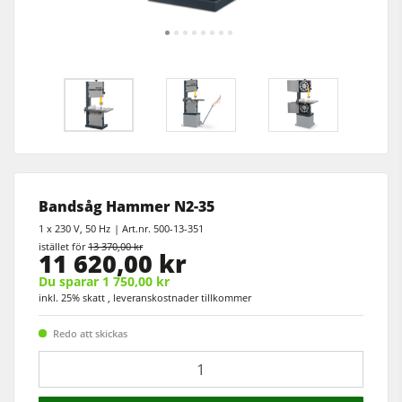
Rikt- och planhyvlar
5-funktions kombimaskin
Bordsfräsar
CNC fräsar
Cirkelsåg/Fräs
Kantlistmaskiner
Kombimaskiner
Bredbandslipmaskiner
Kantlistmaskiner
Bredband- & kantslipmaskin
Slipmaskiner
Borst- och borstslipmaskiner
Bandsågar
Bandsåg Hammer N2-35
Bandsågar
Borrmaskiner
1 x 230 V, 50 Hz
Art.nr.
500-13-351
Borrmaskiner
istället för
13 370,00 kr
11 620,00 kr
Spånsugar
Vägg- och ­plattuppdelningssåg
Du sparar 1 750,00 kr
Matarverk
inkl. 25% skatt , leveranskostnader tillkommer
Brikettpress
Redo att skickas
Värmepressar & vakuumpressar
Mängd
Spånsugar
Renluftsaggregat & utsugsenheter