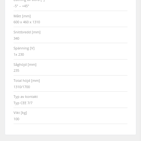
-5° – +45°
Mått [mm]
600 x 460 x 1310
Snittbredd [mm]
340
Spänning [V]
1x 230
Såghöjd [mm]
235
Total höjd [mm]
1310/1700
Typ av kontakt
Typ CEE 7/7
Vikt [kg]
100