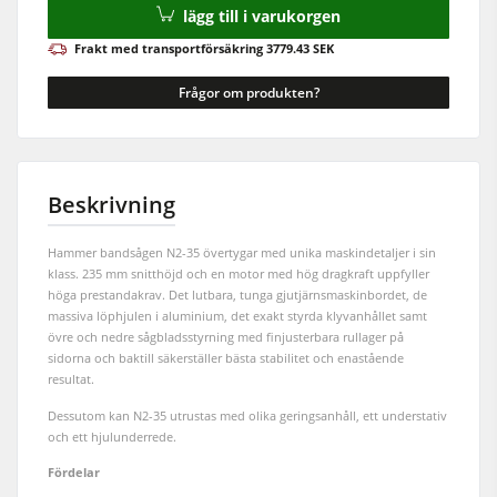
lägg till i varukorgen
Matarverk
Frakt med transportförsäkring 3779.43 SEK
Verkstadsutrustning
Frågor om produkten?
F4Solutions mjukvara
Automatisering & materialhantering
Beskrivning
Projektledning
Hammer bandsågen N2-35 övertygar med unika maskindetaljer i sin
klass. 235 mm snitthöjd och en motor med hög dragkraft uppfyller
höga prestandakrav. Det lutbara, tunga gjutjärnsmaskinbordet, de
massiva löphjulen i aluminium, det exakt styrda klyvanhållet samt
övre och nedre sågbladsstyrning med finjusterbara rullager på
sidorna och baktill säkerställer bästa stabilitet och enastående
resultat.
Dessutom kan N2-35 utrustas med olika geringsanhåll, ett understativ
och ett hjulunderrede.
Fördelar