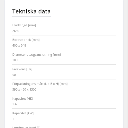
Tekniska data
Bladlängd [mm]
2630
Bordsstorlek [mm]
400 x 548
Diameter utsugsanslutning [mm]
100
Frekvens [Hz]
50
Förpackningens mått (L x B x H) [mm]
590 x 460 x 1300
Kapacitet (HK)
1.4
Kapacitet [kW]
1
Lutning av bord [°]