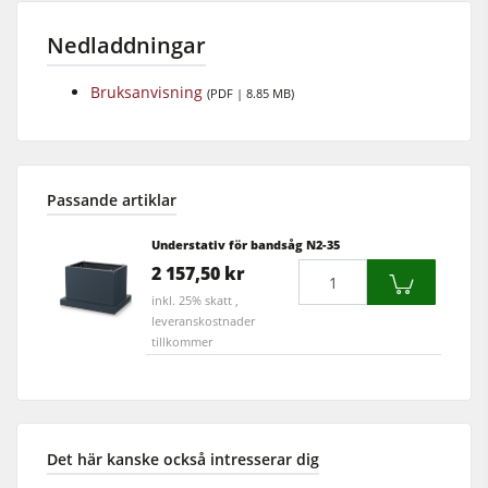
Nedladdningar
Bruksanvisning
(PDF | 8.85 MB)
Passande artiklar
Understativ för bandsåg N2-35
Mängd
2 157,50 kr
inkl. 25% skatt ,
leveranskostnader
tillkommer
Det här kanske också intresserar dig