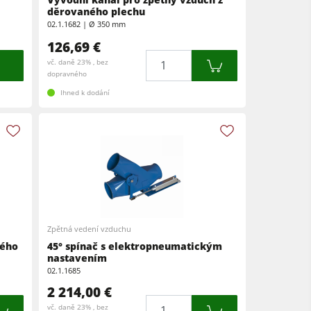
děrovaného plechu
02.1.1682 | Ø 350 mm
126,69 €
Množství
vč. daně 23% , bez
dopravného
Ihned k dodání
Zpětná vedení vzduchu
vého
45° spínač s elektropneumatickým
nastavením
02.1.1685
2 214,00 €
Množství
vč. daně 23% , bez