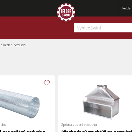
Felde
ná vedení vzduchu
Srovnávací a tloušťkovací frézky
Okružní pily s frézkou
Tloušťkovací a srovnávcí frézky
CNC obráběcí centra
uchu
Zpětná vedení vzduchu
Okružní pily s frézkou
Širokopásové brusky
 pro zpětný vzduch z
Přechodový trychtýř na potrubn