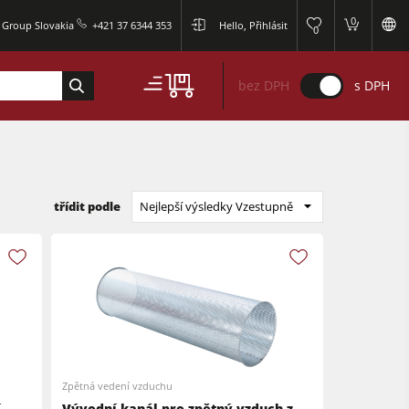
0
r Group Slovakia
+421 37 6344 353
Hello, Přihlásit
0
bez DPH
s DPH
třídit podle
Nejlepší výsledky Vzestupně
Zpětná vedení vzduchu
í
Vývodní kanál pro zpětný vzduch z