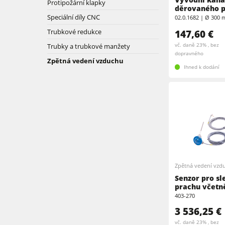
Protipožární klapky
děrovaného p
Kombinované stroje
Speciální díly CNC
02.0.1682 | Ø 300
Pásové a hranové brusky
Trubkové redukce
147,60 €
Pásové brusky
Pásové pily
Trubky a trubkové manžety
vč. daně 23% , bez
dopravného
Zpětná vedení vzduchu
Vrtačky
Velkoplošné pily
Ihned k dodání
Podavače
Dýhovací lisy & Vakuové lisy
Filtrační a odprašovací jednotky
Dílenské vybavení
Automatizace a manipulace s materiá
Zpětná vedení vzd
Senzor pro s
prachu včetně
403-270
3 536,25 €
vč. daně 23% , bez