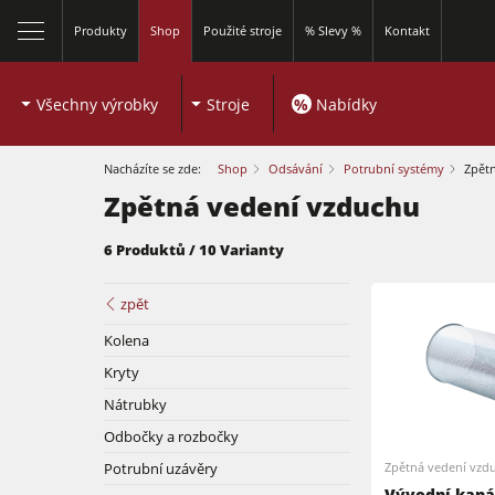
Produkty
Shop
Použité stroje
% Slevy %
Kontakt
Všechny výrobky
Stroje
%
Nabídky
Nacházíte se zde:
Shop
Odsávání
Potrubní systémy
Zpět
Zpětná vedení vzduchu
6 Produktů / 10 Varianty
zpět
Formátovací pily
Kolena
Kryty
Spodní frézky
Nátrubky
Formátovací pily
Odbočky a rozbočky
Kombinované dřevoobráběcí stroje
Potrubní uzávěry
Zpětná vedení vzd
Spodní frézky
Olepovačky hran
Vývodní kanál