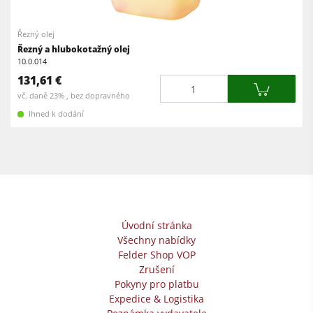
Okružní pily s frézkou
Olepovačky hran
Kombinované stroje
Řezný olej
Širokopásové brusky
Řezný a hlubokotažný olej
Olepovačky hran
10.0.014
Pásové a hranové brusky
131,61 €
Pásové brusky
Množství
Kartáčovací stroje a kartáčové brusky
vč. daně 23% , bez dopravného
Pásové pily
Ihned k dodání
Pásové pily
Vrtačky
Kolíkovačky a dlabačky
Odsavače
Velkoplošné pily
Podavače
Briketovací lisy
Dýhovací lisy & Vakuové lisy
Úvodní stránka
Všechny nabídky
Odsavače
Felder Shop VOP
Filtrační a odprašovací jednotky
Zrušení
Pokyny pro platbu
Podavače
Expedice & Logistika