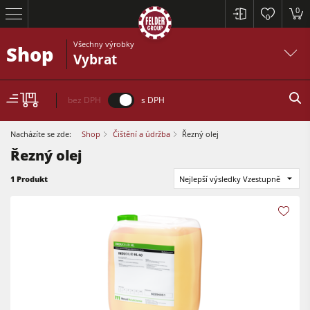
0
0
Všechny výrobky
Shop
Vybrat
bez DPH
s DPH
Nacházíte se zde:
Shop
Čištění a údržba
Řezný olej
Řezný olej
Formátovací pily
1 Produkt
Nejlepší výsledky Vzestupně
Srovnávací a tloušťkovací frézky
Spodní frézky
Formátovací pily
Okružní pily s frézkou
Tloušťkovací a srovnávcí frézky
Kombinované dřevoobráběcí stroje
Spodní frézky
CNC obráběcí centra