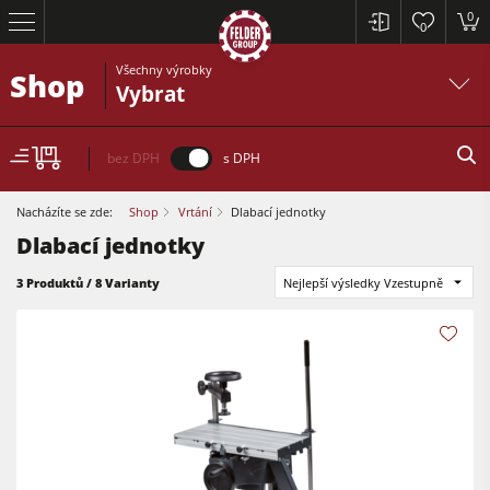
0
0
Všechny výrobky
Shop
Vybrat
bez DPH
s DPH
Nacházíte se zde:
Shop
Vrtání
Dlabací jednotky
Dlabací jednotky
3 Produktů / 8 Varianty
Nejlepší výsledky Vzestupně
Formátovací pily
Srovnávací a tloušťkovací frézky
Spodní frézky
Formátovací pily
Okružní pily s frézkou
Tloušťkovací a srovnávcí frézky
Kombinované dřevoobráběcí stroje
Spodní frézky
CNC obráběcí centra