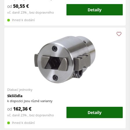
Dílenské vybavení
50,55 €
od
Detaily
vč. daně 23% , bez dopravného
Software F4Solutions
Ihned k dodání
Automatizace a manipulace s materiálem
Projektový management
Dlabací jednotky
Sklíčidla
k dispozici jsou různé varianty
162,36 €
od
Detaily
vč. daně 23% , bez dopravného
Ihned k dodání