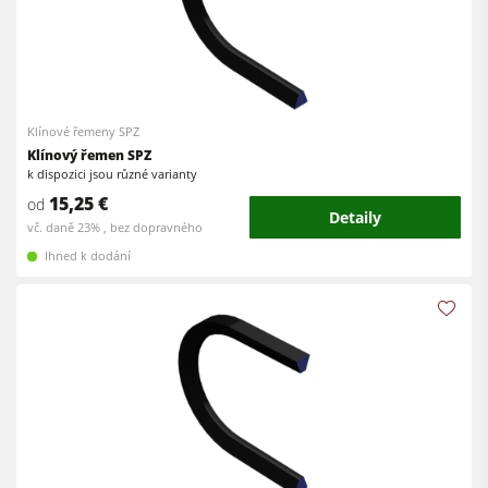
Klínové řemeny SPZ
Klínový řemen SPZ
k dispozici jsou různé varianty
15,25 €
od
Detaily
vč. daně 23% , bez dopravného
Ihned k dodání