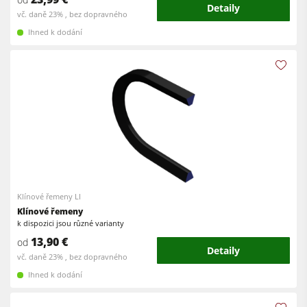
Detaily
vč. daně 23% , bez dopravného
Ihned k dodání
Klínové řemeny LI
Klínové řemeny
k dispozici jsou různé varianty
13,90 €
od
Detaily
vč. daně 23% , bez dopravného
Ihned k dodání