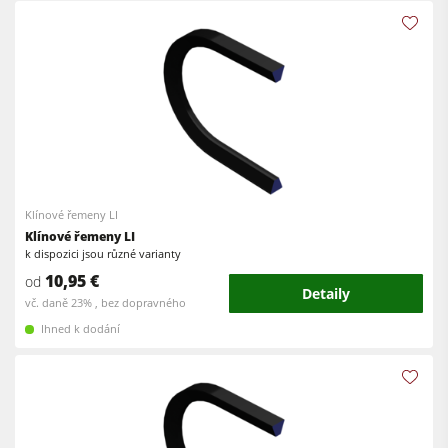
Klínové řemeny LI
Klínové řemeny LI
k dispozici jsou různé varianty
10,95 €
od
Detaily
vč. daně 23% , bez dopravného
Ihned k dodání