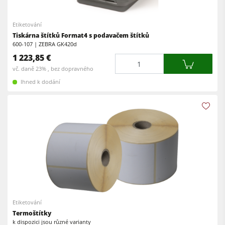
Kombinované dřevoobráběcí stroje
Spodní frézky
CNC obráběcí centra
Etiketování
Okružní pily s frézkou
Tiskárna štítků Format4 s podavačem štítků
Olepovačky hran
600-107 | ZEBRA GK420d
Kombinované stroje
1 223,85 €
Širokopásové brusky
Množství
vč. daně 23% , bez dopravného
Olepovačky hran
Pásové a hranové brusky
Ihned k dodání
Pásové brusky
Kartáčovací stroje a kartáčové brusky
Pásové pily
Pásové pily
Vrtačky
Kolíkovačky a dlabačky
Odsavače
Velkoplošné pily
Podavače
Briketovací lisy
Dýhovací lisy & Vakuové lisy
Etiketování
Odsavače
Termoštítky
Filtrační a odprašovací jednotky
k dispozici jsou různé varianty