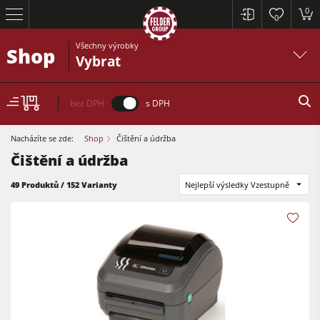
0
0
Všechny výrobky
Shop
Vybrat
bez DPH
s DPH
Nacházíte se zde:
Shop
Čištění a údržba
Čištění a údržba
49 Produktů / 152 Varianty
Nejlepší výsledky Vzestupně
Formátovací pily
Srovnávací a tloušťkovací frézky
Spodní frézky
Formátovací pily
Okružní pily s frézkou
Tloušťkovací a srovnávcí frézky