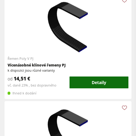
Řemen Poly V PJ
Vícenásobné klínové řemeny PJ
k dispozici jsou různé varianty
14,51 €
od
Detaily
vč. daně 23% , bez dopravného
Ihned k dodání