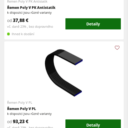
Řemen Poly V PK Antistatik
Řemen Poly V PK Antistatik
k dispozici jsou různé varianty
37,88 €
od
Detaily
vč. daně 23% , bez dopravného
Ihned k dodání
Řemen Poly V PL
Řemen Poly V PL
k dispozici jsou různé varianty
93,23 €
od
Detaily
vč. daně 23% , bez dopravného