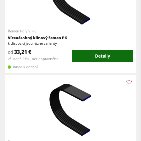
Řemen Poly V PK
Vícenásobný klínový řemen PK
k dispozici jsou různé varianty
33,21 €
od
Detaily
vč. daně 23% , bez dopravného
Ihned k dodání