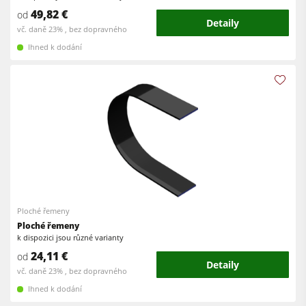
49,82 €
od
Podavače
Detaily
vč. daně 23% , bez dopravného
Dílenské vybavení
Ihned k dodání
Software F4Solutions
Automatizace a manipulace s materiálem
Projektový management
Ploché řemeny
Ploché řemeny
k dispozici jsou různé varianty
24,11 €
od
Detaily
vč. daně 23% , bez dopravného
Ihned k dodání