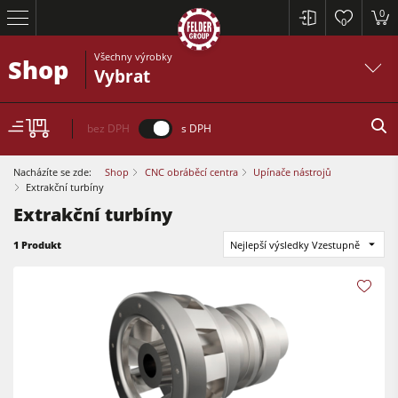
0
0
Všechny výrobky
Shop
Vybrat
bez DPH
s DPH
Nacházíte se zde:
Shop
CNC obráběcí centra
Upínače nástrojů
Extrakční turbíny
Extrakční turbíny
Formátovací pily
1 Produkt
Nejlepší výsledky Vzestupně
Srovnávací a tloušťkovací frézky
Spodní frézky
Formátovací pily
Okružní pily s frézkou
Tloušťkovací a srovnávcí frézky
Kombinované dřevoobráběcí stroje
Spodní frézky
CNC obráběcí centra