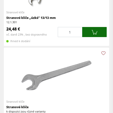
Okružní pily s frézkou
Olepovačky hran
Stranové klíče
Kombinované stroje
Širokopásové brusky
Stranové klíče „úzké“ 13/13 mm
Olepovačky hran
12.1.301
Pásové a hranové brusky
24,48 €
Množství
Pásové brusky
Kartáčovací stroje a kartáčové brusky
vč. daně 23% , bez dopravného
Pásové pily
Ihned k dodání
Pásové pily
Vrtačky
Kolíkovačky a dlabačky
Odsavače
Velkoplošné pily
Podavače
Briketovací lisy
Dýhovací lisy & Vakuové lisy
Odsavače
Filtrační a odprašovací jednotky
Stranové klíče
Podavače
Stranové klíče
k dispozici jsou různé varianty