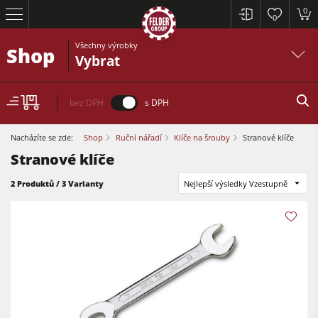
0
0
Všechny výrobky
Shop
Vybrat
bez DPH
s DPH
Nacházíte se zde:
Shop
Ruční nářadí
Klíče na šrouby
Stranové klíče
Stranové klíče
Formátovací pily
2 Produktů / 3 Varianty
Nejlepší výsledky Vzestupně
Srovnávací a tloušťkovací frézky
Spodní frézky
Formátovací pily
Okružní pily s frézkou
Tloušťkovací a srovnávcí frézky
Kombinované dřevoobráběcí stroje
Spodní frézky
CNC obráběcí centra