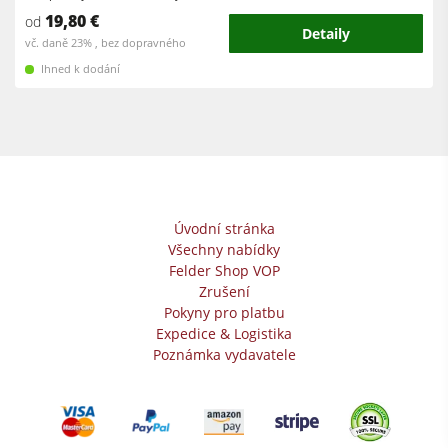
Dílenské vybavení
19,80 €
od
Detaily
vč. daně 23% , bez dopravného
Software F4Solutions
Ihned k dodání
Automatizace a manipulace s materiálem
Projektový management
Úvodní stránka
Všechny nabídky
Felder Shop VOP
Zrušení
Pokyny pro platbu
Expedice & Logistika
Poznámka vydavatele