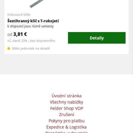
Okružní pily s frézkou
Olepovačky hran
Kombinované stroje
Imbusové klíče
Širokopásové brusky
Šestihranný klíč s T-rukojetí
Olepovačky hran
k dispozici jsou různé varianty
Pásové a hranové brusky
3,81 €
od
Pásové brusky
Detaily
Kartáčovací stroje a kartáčové brusky
vč. daně 23% , bez dopravného
Pásové pily
Málo jednotek na skladě
Pásové pily
Vrtačky
Kolíkovačky a dlabačky
Odsavače
Velkoplošné pily
Podavače
Briketovací lisy
Dýhovací lisy & Vakuové lisy
Úvodní stránka
Všechny nabídky
Odsavače
Felder Shop VOP
Filtrační a odprašovací jednotky
Zrušení
Pokyny pro platbu
Podavače
Expedice & Logistika