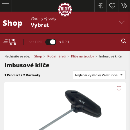
0
0
Všechny výrobky
Shop
Vybrat
bez DPH
s DPH
Nacházíte se zde:
Shop
Ruční nářadí
Klíče na šrouby
Imbusové klíče
Imbusové klíče
Formátovací pily
1 Produkt / 2 Varianty
Nejlepší výsledky Vzestupně
Srovnávací a tloušťkovací frézky
Spodní frézky
Formátovací pily
Okružní pily s frézkou
Tloušťkovací a srovnávcí frézky
Kombinované dřevoobráběcí stroje
Spodní frézky
CNC obráběcí centra