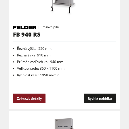
Okružní pily s frézkou
Kombinované dřevoobráběcí stroje
CNC obráběcí centra
Pásová pila
FB 940 RS
Olepovačky hran
Širokopásové brusky
Řezná výška: 550 mm
Řezná šířka: 910 mm
Pásové a hranové brusky
Průměr vodících kol: 940 mm
Velikost stolu: 860 x 1100 mm
Kartáčovací stroje a kartáčové brusky
Rychlost řezu: 1950 m/min
Pásové pily
Kolíkovačky a dlabačky
Zobrazit detaily
Rychlá nabídka
Velkoplošné pily
Briketovací lisy
Dýhovací lisy & Vakuové lisy