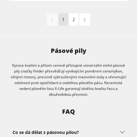
1
2
Pásové pily
Vysoce kvalitní a přitom cenově přístupné univerzální stolní pásové
pily značky Felder přesvědčují vynikajícím poměrem cena/výkon,
silnými motory, precizně vybroušenými masivními stoly a ohromující
odolností proti opotřebení a stabilitou pilového pásu. Keramická
vedení pilového listu X-Life garantují skvělou kvalitu řezu a
dlouhodobou přesnost.
FAQ
Co se dá dělat s pásovou pilou?