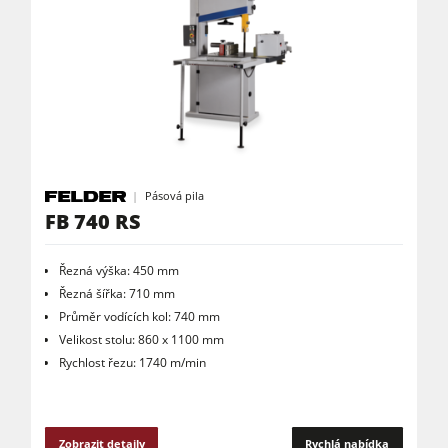
Odsavače
Filtrační a odprašovací jednotky
Podavače
Dílenské vybavení
Software F4Solutions
Automatizace a manipulace s materiálem
Pásová pila
FB 740 RS
Projektový management
Řezná výška: 450 mm
Řezná šířka: 710 mm
Průměr vodících kol: 740 mm
Velikost stolu: 860 x 1100 mm
Rychlost řezu: 1740 m/min
Zobrazit detaily
Rychlá nabídka