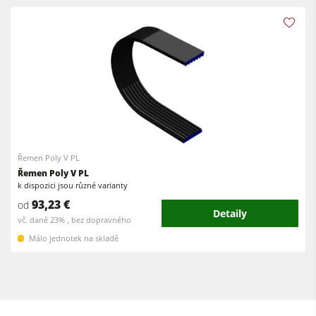
Okružní pily s frézkou
Olepovačky hran
Kombinované stroje
Širokopásové brusky
Olepovačky hran
Pásové a hranové brusky
Pásové brusky
Kartáčovací stroje a kartáčové brusky
Pásové pily
Pásové pily
Vrtačky
Kolíkovačky a dlabačky
Řemen Poly V PL
Odsavače
Velkoplošné pily
Řemen Poly V PL
k dispozici jsou různé varianty
Podavače
Briketovací lisy
93,23 €
od
Detaily
Dýhovací lisy & Vakuové lisy
vč. daně 23% , bez dopravného
Málo jednotek na skladě
Odsavače
Filtrační a odprašovací jednotky
Podavače