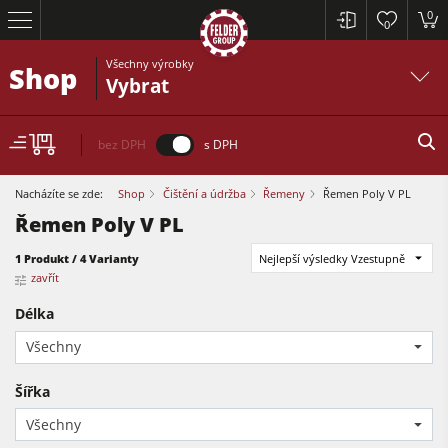
0
0
Všechny výrobky
Shop
Vybrat
bez DPH
s DPH
Nacházíte se zde:
Shop
Čištění a údržba
Řemeny
Řemen Poly V PL
Řemen Poly V PL
Formátovací pily
1 Produkt / 4 Varianty
Nejlepší výsledky Vzestupně
zavřít
Srovnávací a tloušťkovací frézky
Délka
Spodní frézky
Všechny
Formátovací pily
Okružní pily s frézkou
Tloušťkovací a srovnávcí frézky
Šířka
Kombinované dřevoobráběcí stroje
Spodní frézky
Všechny
CNC obráběcí centra