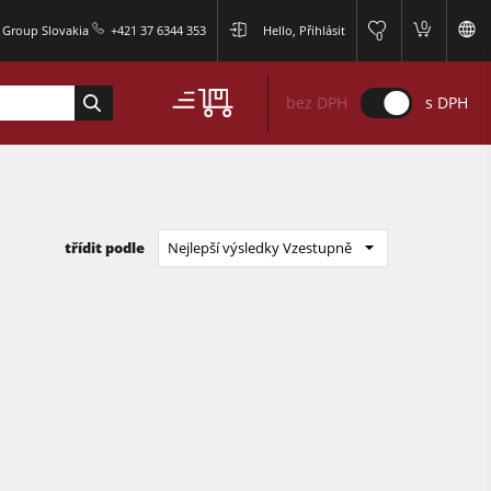
0
r Group Slovakia
+421 37 6344 353
Hello, Přihlásit
0
bez DPH
s DPH
třídit podle
Nejlepší výsledky Vzestupně