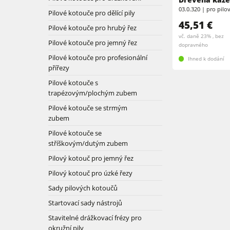
03.0.320 | pro pil
Pilové kotouče pro dělící pily
Kombinované stroje
Pásové a hranové brusky
45,51 €
Pilové kotouče pro hrubý řez
Pásové brusky
vč. daně 23% , bez
Pilové kotouče pro jemný řez
Pásové pily
dopravného
Pilové kotouče pro profesionální
Ihned k dodání
Vrtačky
Velkoplošné pily
přířezy
Pilové kotouče s
Podavače
Dýhovací lisy & Vakuové lisy
trapézovým/plochým zubem
Pilové kotouče se strmým
Filtrační a odprašovací jednotky
zubem
Pilové kotouče se
Dílenské vybavení
stříškovým/dutým zubem
Pilový kotouč pro jemný řez
Automatizace a manipulace s materiá
Pilový kotouč pro úzké řezy
Sady pilových kotoučů
Startovací sady nástrojů
Stavitelné drážkovací frézy pro
okružní pily