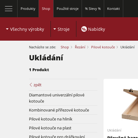
Produkty
Shop
Použité stroje
% Slevy %
Kontakt
Všechny výrobky
Stroje
%
Nabídky
Nacházíte se zde:
Shop
Řezání
Pilové kotouče
Ukládání
Ukládání
1 Produkt
zpět
Formátovací pily
Diamantové univerzální pilové
kotouče
Spodní frézky
Kombinované přířezové kotouče
Formátovací pily
Pilové kotouče na hliník
Kombinované dřevoobráběcí stroje
Pilové kotouče na plast
Ukládání
Spodní frézky
Olepovačky hran
Pilové kotouče pro drážkování
Dřevěná kaze