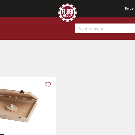
Felde
Srovnávací a tloušťkovací frézky
Okružní pily s frézkou
Tloušťkovací a srovnávcí frézky
CNC obráběcí centra
Okružní pily s frézkou
Širokopásové brusky
ta