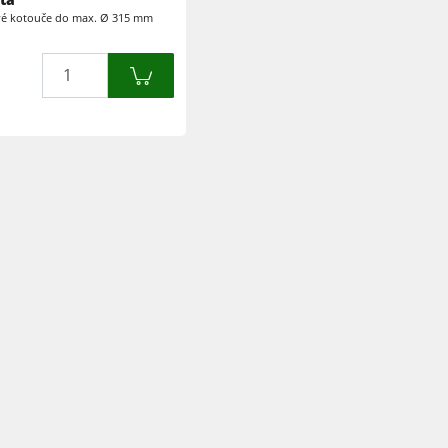
ové kotouče do max. Ø 315 mm
Olepovačky hran
Kartáčovací stroje a kartáčové brusky
Množství
Pásové pily
Kolíkovačky a dlabačky
Odsavače
Briketovací lisy
Odsavače
Podavače
Software F4Solutions
lem
Projektový management