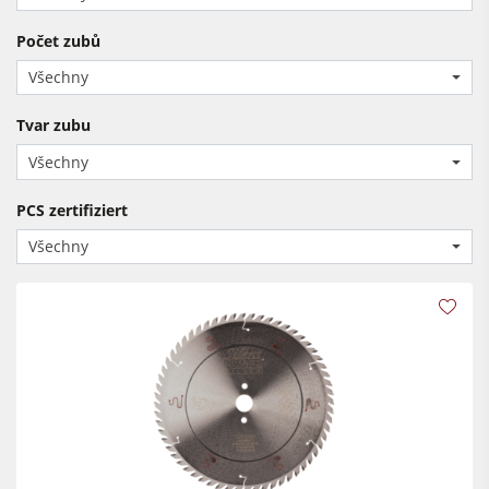
Okružní pily s frézkou
Olepovačky hran
Počet zubů
Kombinované stroje
Širokopásové brusky
Všechny
Olepovačky hran
Pásové a hranové brusky
Tvar zubu
Pásové brusky
Kartáčovací stroje a kartáčové brusky
Všechny
Pásové pily
Pásové pily
PCS zertifiziert
Vrtačky
Kolíkovačky a dlabačky
Všechny
Odsavače
Velkoplošné pily
Podavače
Briketovací lisy
Dýhovací lisy & Vakuové lisy
Odsavače
Filtrační a odprašovací jednotky
Podavače