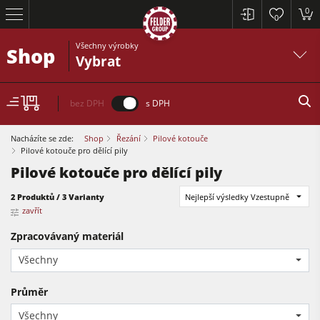
0
0
Všechny výrobky
Shop
Vybrat
bez DPH
s DPH
Nacházíte se zde:
Shop
Řezání
Pilové kotouče
Pilové kotouče pro dělící pily
Pilové kotouče pro dělící pily
Formátovací pily
2 Produktů / 3 Varianty
Nejlepší výsledky Vzestupně
zavřít
Srovnávací a tloušťkovací frézky
Zpracovávaný materiál
Spodní frézky
Formátovací pily
Všechny
Okružní pily s frézkou
Tloušťkovací a srovnávcí frézky
Kombinované dřevoobráběcí stroje
Průměr
Spodní frézky
Všechny
CNC obráběcí centra