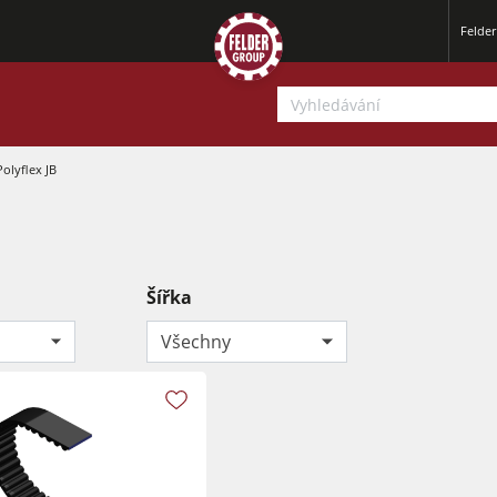
Felde
olyflex JB
Šířka
Srovnávací a tloušťkovací frézky
Všechny
Okružní pily s frézkou
Tloušťkovací a srovnávcí frézky
CNC obráběcí centra
Okružní pily s frézkou
Širokopásové brusky
Olepovačky hran