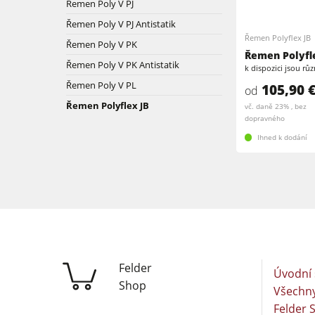
Řemen Poly V PJ
Pásové a hranové brusky
Řemen Poly V PJ Antistatik
Pásové brusky
Pásové pily
Řemen Polyflex JB
Řemen Poly V PK
Řemen Polyfl
Vrtačky
Řemen Poly V PK Antistatik
k dispozici jsou rů
Velkoplošné pily
Řemen Poly V PL
105,90 
od
Podavače
Dýhovací lisy & Vakuové lisy
Řemen Polyflex JB
vč. daně 23% , bez
dopravného
Filtrační a odprašovací jednotky
Ihned k dodání
Dílenské vybavení
Automatizace a manipulace s materiá
Felder
Úvodní 
Shop
Všechny
Felder 