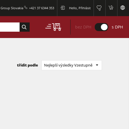
0
r Group Slovakia
+421 37 6344 353
Hello, Přihlásit
0
bez DPH
s DPH
třídit podle
Nejlepší výsledky Vzestupně