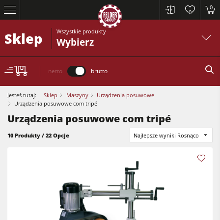
0
0
Wszystkie produkty
Sklep
Wybierz
netto
brutto
Jesteś tutaj:
Sklep
Maszyny
Urządzenia posuwowe
Urządzenia posuwowe com tripé
Urządzenia posuwowe com tripé
10 Produkty / 22 Opcje
Najlepsze wyniki Rosnąco
Piły formatowe
Strugarki
Frezarki dolnowrzecionowe
Piły formatowe
Pilarko-frezarki
Strugarki
Obrabiarki 5-czynnościowe