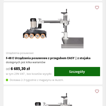
Urządzenia posuwowe
F-48 E Urządzenia posuwowe z przegubem EASY | z stojaka
dostępnych jest kilka wariantów
6 685,30 zł
od
Szczegóły
w tym 23% VAT , bez kosztów wysyłki
Dostawa 2-3 tygodnie z magazynu w Austrii.