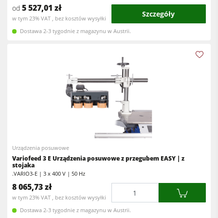
5 527,01 zł
od
Szczegóły
w tym 23% VAT , bez kosztów wysyłki
Dostawa 2-3 tygodnie z magazynu w Austrii.
Urządzenia posuwowe
Variofeed 3 E Urządzenia posuwowe z przegubem EASY | z
stojaka
.VARIO3-E | 3 x 400 V | 50 Hz
8 065,73 zł
Ilość
w tym 23% VAT , bez kosztów wysyłki
Dostawa 2-3 tygodnie z magazynu w Austrii.