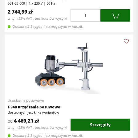
501-05-009 | 1 x 230 V | 50 Hz
Urządzenia posuwowe
2 744,99 zł
Ilość
Wyposażenie warsztatu
w tym 23% VAT , bez kosztów wysyłki
Dostawa 2-3 tygodnie z magazynu w Austrii.
Oprogramowanie F4Solutions
Automatyzacja & Manipulowanie materiałem
Zarządzanie projektem
Urządzenia posuwowe
F 348 urządzenie posuwowe
dostępnych jest kilka wariantów
4 469,21 zł
od
Szczegóły
w tym 23% VAT , bez kosztów wysyłki
Dostawa 2-3 tygodnie z magazynu w Austrii.