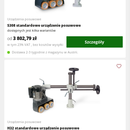
Frezarki dolnowrzecionowe
Centra obróbcze CNC
Pilarko-frezarki
Urządzenia posuwowe
Okleiniarki
S308 standardowe urządzenie posuwowe
Obrabiarki wieloczynnościowe
Szlifierki szerokotaśmowe
dostępnych jest kilka wariantów
3 802,79 zł
Centra obróbcze CNC
od
Szlifierki taśmowe & Szlifierki do krawędzi
Szczegóły
w tym 23% VAT , bez kosztów wysyłki
Okleiniarki prostoliniowe
Szlifierki szerokotaśmowe i szczotkowe
Dostawa 2-3 tygodnie z magazynu w Austrii.
Szlifierki
Pilarki taśmowe
Pilarki taśmowe
Wiertarki wielowrzecionowe i wiertarko-dłutarki
Wiertarki
Piły panelowe
Urządzenia odciągowe
Brykieciarki
Urządzenia posuwowe
Prasy do forniru & Prasy membranowe
Urządzenia odciągowe
Urządzenia posuwowe
Odciągarko-odpylarki & Odpylacze
H32 standardowe urządzenie posuwowe