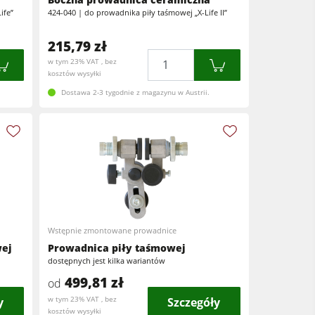
ife”
424-040 | do prowadnika piły taśmowej „X-Life II”
215,79 zł
Ilość
w tym 23% VAT , bez
kosztów wysyłki
Dostawa 2-3 tygodnie z magazynu w Austrii.
Wstępnie zmontowane prowadnice
wej
Prowadnica piły taśmowej
dostępnych jest kilka wariantów
499,81 zł
od
y
w tym 23% VAT , bez
Szczegóły
kosztów wysyłki