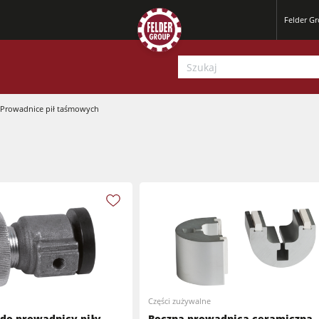
Felder G
Prowadnice pił taśmowych
Strugarki
Pilarko-frezarki
Strugarki
Centra obróbcze CNC
Części zużywalne
Pilarko-frezarki
Szlifierki szerokotaśmowe
 do prowadnicy piły
Boczna prowadnica ceramiczna