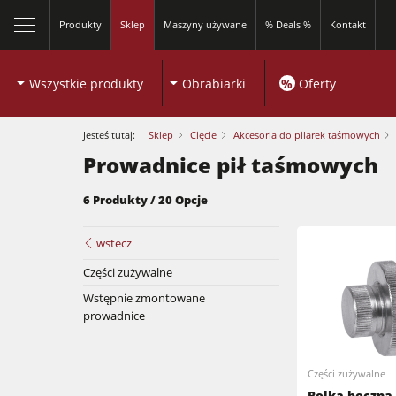
Produkty
Sklep
Maszyny używane
% Deals %
Kontakt
Wszystkie produkty
Obrabiarki
%
Oferty
Jesteś tutaj:
Sklep
Cięcie
Akcesoria do pilarek taśmowych
Prowadnice pił taśmowych
6 Produkty / 20 Opcje
wstecz
Piły formatowe
Części zużywalne
Wstępnie zmontowane
Frezarki dolnowrzecionowe
prowadnice
Piły formatowe
Obrabiarki 5-czynnościowe
Części zużywalne
Frezarki dolnowrzecionowe
Okleiniarki
Rolka boczna