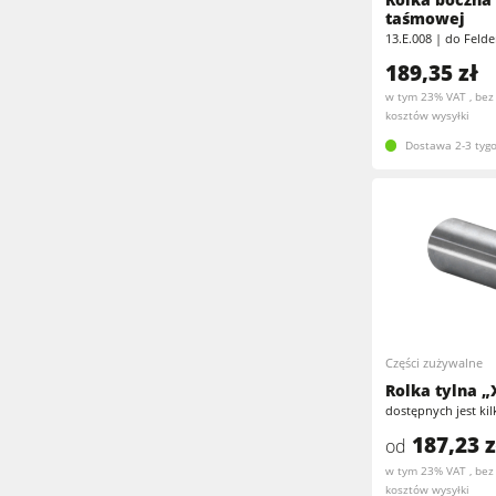
taśmowej
Obrabiarki wieloczynnościowe
13.E.008 | do Feld
Szlifierki taśmowe & Szlifierki do kraw
189,35 zł
Okleiniarki prostoliniowe
Pilarki taśmowe
w tym 23% VAT , bez
kosztów wysyłki
Pilarki taśmowe
Piły panelowe
Dostawa 2-3 tygo
Urządzenia odciągowe
Prasy do forniru & Prasy membranow
Odciągarko-odpylarki & Odpylacze
Wyposażenie warsztatu
Części zużywalne
Rolka tylna „
dostępnych jest ki
187,23 z
od
w tym 23% VAT , bez
kosztów wysyłki