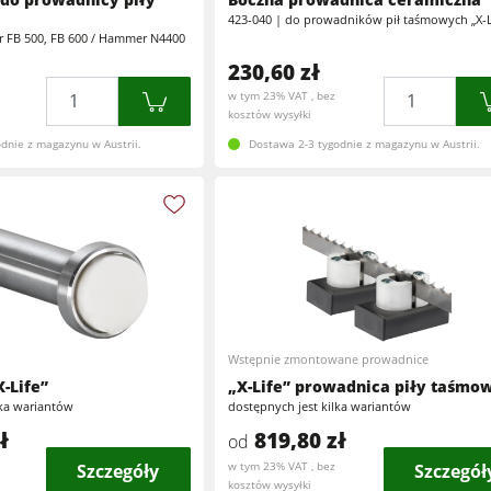
423-040 | do prowadników pił taśmowych „X-L
Centra obróbcze CNC
er FB 500, FB 600 / Hammer N4400
ędzi
Szlifierki szerokotaśmowe i szczotkowe
230,60 zł
Szlifierki
Ilość
Ilość
Wiertarki wielowrzecionowe i wiertarko-dłutarki
w tym 23% VAT , bez
kosztów wysyłki
Wiertarki
Brykieciarki
dnie z magazynu w Austrii.
Dostawa 2-3 tygodnie z magazynu w Austrii.
Urządzenia posuwowe
e
Urządzenia odciągowe
Urządzenia posuwowe
Oprogramowanie F4Solutions
Automatyzacja & Manipulowanie materiałem
Zarządzanie projektem
Wstępnie zmontowane prowadnice
X-Life”
„X-Life” prowadnica piły taśmo
lka wariantów
dostępnych jest kilka wariantów
ł
819,80 zł
od
Szczegóły
w tym 23% VAT , bez
Szczegół
kosztów wysyłki