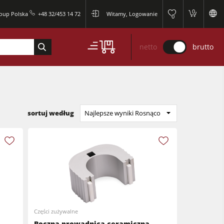
0
roup Polska
+48 32/453 14 72
Witamy, Logowanie
0
netto
brutto
sortuj według
Najlepsze wyniki Rosnąco
Części zużywalne
Boczna prowadnica ceramiczna