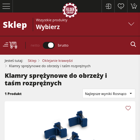
0
0
Wszystkie produkty
Sklep
Wybierz
netto
brutto
Jesteś tutaj:
Sklep
Oklejanie krawędzi
Klamry sprężynowe do obrzeży i taśm rozprężnych
Klamry sprężynowe do obrzeży i
Piły formatowe
taśm rozprężnych
Strugarki
1 Produkt
Najlepsze wyniki Rosnąco
Frezarki dolnowrzecionowe
Piły formatowe
Pilarko-frezarki
Strugarki
Obrabiarki 5-czynnościowe
Frezarki dolnowrzecionowe
Centra obróbcze CNC