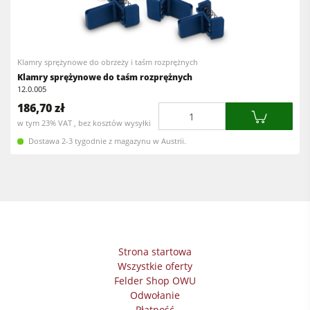
Pilarko-frezarki
Okleiniarki
Obrabiarki wieloczynnościowe
Szlifierki szerokotaśmowe
Centra obróbcze CNC
Klamry sprężynowe do obrzeży i taśm rozprężnych
Szlifierki taśmowe & Szlifierki do krawędzi
Klamry sprężynowe do taśm rozprężnych
Okleiniarki prostoliniowe
Szlifierki szerokotaśmowe i szczotkowe
12.0.005
186,70 zł
Szlifierki
Ilość
Pilarki taśmowe
w tym 23% VAT , bez kosztów wysyłki
Pilarki taśmowe
Wiertarki wielowrzecionowe i wiertarko-dłutarki
Dostawa 2-3 tygodnie z magazynu w Austrii.
Wiertarki
Piły panelowe
Urządzenia odciągowe
Brykieciarki
Urządzenia posuwowe
Prasy do forniru & Prasy membranowe
Urządzenia odciągowe
Strona startowa
Odciągarko-odpylarki & Odpylacze
Wszystkie oferty
Felder Shop OWU
Urządzenia posuwowe
Odwołanie
Płatność