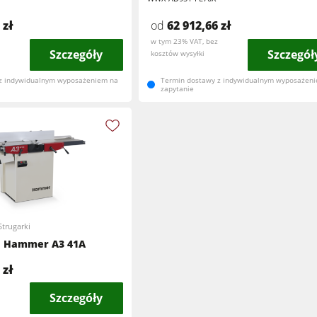
 zł
od
62 912,66 zł
w tym 23% VAT, bez
Szczegóły
Szczegół
kosztów wysyłki
z indywidualnym wyposażeniem na
Termin dostawy z indywidualnym wyposażen
zapytanie
Strugarki
 Hammer A3 41A
 zł
Szczegóły