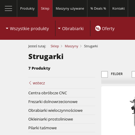
Produkty
Sklep
Maszyny używane
% Deals %
Kontakt
Wszystkie produkty
Obrabiarki
%
Oferty
Jesteś tutaj:
Sklep
Maszyny
Strugarki
Strugarki
7 Produkty
zamknij
FELDER
wstecz
Centra obróbcze CNC
Piły formatowe
Frezarki dolnowrzecionowe
Obrabiarki wieloczynnościowe
Frezarki dolnowrzecionowe
Okleiniarki prostoliniowe
Piły formatowe
Pilarki taśmowe
Obrabiarki 5-czynnościowe