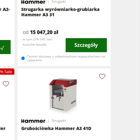
Strugarki
 A2-
Strugarka wyrówniarko-grubiarka
Hammer A3 31
od
15 047,20 zł
w tym 23% VAT, bez
Szczegóły
kosztów wysyłki
Termin dostawy z indywidualnym wyposażeniem na
zapytanie
% Sale
Strugarki
der
Grubościówka Hammer A3 41D