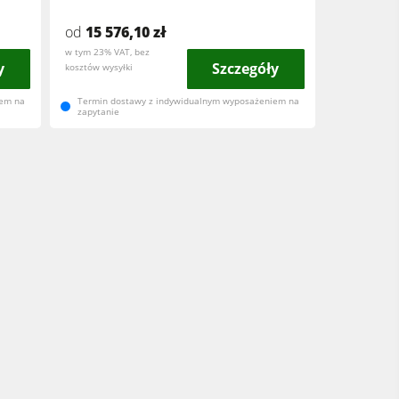
od
15 576,10 zł
w tym 23% VAT, bez
y
Szczegóły
kosztów wysyłki
iem na
Termin dostawy z indywidualnym wyposażeniem na
zapytanie