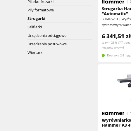
Pilarko-frezarki
Frezarki dolnowrzecionowe
Okleiniarki
Strugarka Ha
Piły formatowe
"Automatic"
Obrabiarki wieloczynnościowe
Strugarki
500-07-261 | Wyró
Szlifierki taśmowe & Szlifierki do kraw
systemowym wałem
Szlifierki
Okleiniarki prostoliniowe
6 341,51 zł
Urządzenia odciągowe
Pilarki taśmowe
w tym 23% VAT , bez
Urządzenia posuwowe
Pilarki taśmowe
kosztów wysyłki
Piły panelowe
Wiertarki
Dostawa 2-3 tygo
Urządzenia odciągowe
Prasy do forniru & Prasy membranow
Odciągarko-odpylarki & Odpylacze
Wyposażenie warsztatu
Wyrówniarko
Hammer A3 4