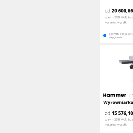
od
20 600,66
w tym 23% VAT, bez
kosztów wysyłki
Termin dostawy 
zapytanie
Wyrówniarka
od
15 576,10
w tym 23% VAT, bez
kosztów wysyłki