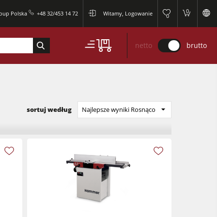
0
roup Polska
+48 32/453 14 72
Witamy, Logowanie
0
netto
brutto
sortuj według
Najlepsze wyniki Rosnąco