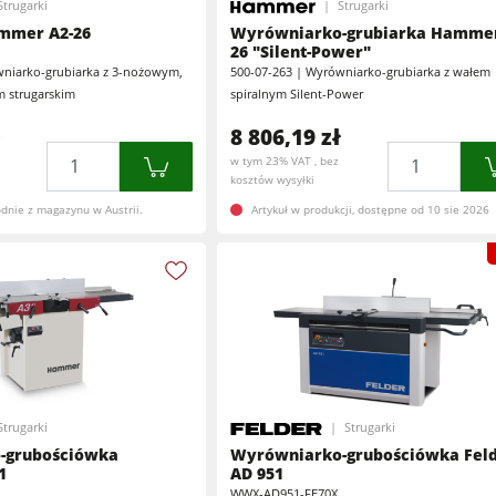
Strugarki
Strugarki
Pilarko-frezarki
Szlifierki szerokotaśmowe
mmer A2-26
Wyrówniarko-grubiarka Hammer
26 "Silent-Power"
Centra obróbcze CNC
wniarko-grubiarka z 3-nożowym,
500-07-263 | Wyrówniarko-grubiarka z wałem
ędzi
Szlifierki szerokotaśmowe i szczotkowe
 strugarskim
spiralnym Silent-Power
Szlifierki
8 806,19 zł
Wiertarki wielowrzecionowe i wiertarko-dłutarki
Ilość
Ilość
w tym 23% VAT , bez
Wiertarki
kosztów wysyłki
Brykieciarki
dnie z magazynu w Austrii.
Artykuł w produkcji, dostępne od 10 sie 2026
Urządzenia posuwowe
e
Urządzenia odciągowe
Urządzenia posuwowe
Oprogramowanie F4Solutions
Automatyzacja & Manipulowanie materiałem
Zarządzanie projektem
Strugarki
Strugarki
-grubościówka
Wyrówniarko-grubościówka Fel
1
AD 951
WWX-AD951-FE70X