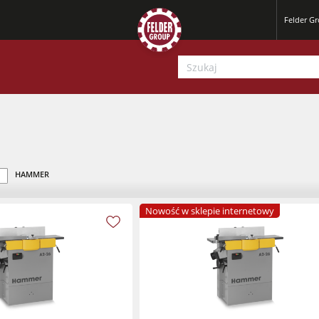
Felder G
HAMMER
Nowość w sklepie internetowy
Strugarki
Pilarko-frezarki
Strugarki
Centra obróbcze CNC