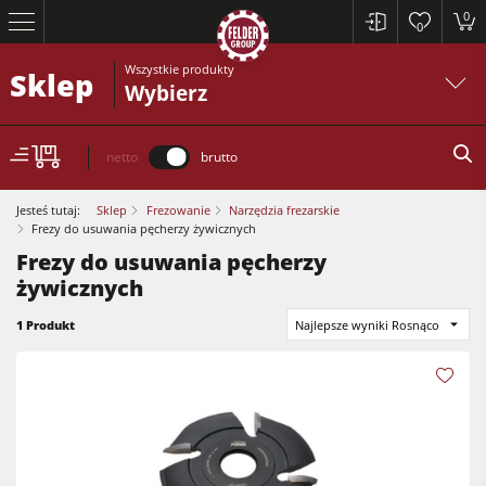
0
0
Wszystkie produkty
Sklep
Wybierz
netto
brutto
Jesteś tutaj:
Sklep
Frezowanie
Narzędzia frezarskie
Frezy do usuwania pęcherzy żywicznych
Frezy do usuwania pęcherzy
Piły formatowe
żywicznych
Strugarki
1 Produkt
Najlepsze wyniki Rosnąco
Frezarki dolnowrzecionowe
Piły formatowe
Pilarko-frezarki
Strugarki
Obrabiarki 5-czynnościowe
Frezarki dolnowrzecionowe
Centra obróbcze CNC