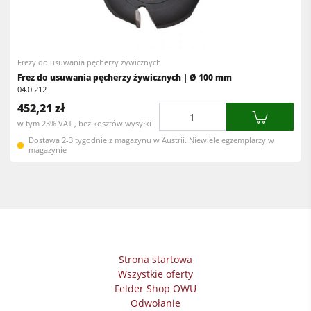
Pilarko-frezarki
Okleiniarki
Obrabiarki wieloczynnościowe
Szlifierki szerokotaśmowe
Centra obróbcze CNC
Frezy do usuwania pęcherzy żywicznych
Szlifierki taśmowe & Szlifierki do krawędzi
Frez do usuwania pęcherzy żywicznych | Ø 100 mm
Okleiniarki prostoliniowe
Szlifierki szerokotaśmowe i szczotkowe
04.0.212
452,21 zł
Szlifierki
Ilość
Pilarki taśmowe
w tym 23% VAT , bez kosztów wysyłki
Pilarki taśmowe
Wiertarki wielowrzecionowe i wiertarko-dłutarki
Dostawa 2-3 tygodnie z magazynu w Austrii. Niewiele egzemplarzy w
magazynie
Wiertarki
Piły panelowe
Urządzenia odciągowe
Brykieciarki
Urządzenia posuwowe
Prasy do forniru & Prasy membranowe
Urządzenia odciągowe
Strona startowa
Odciągarko-odpylarki & Odpylacze
Wszystkie oferty
Felder Shop OWU
Urządzenia posuwowe
Odwołanie