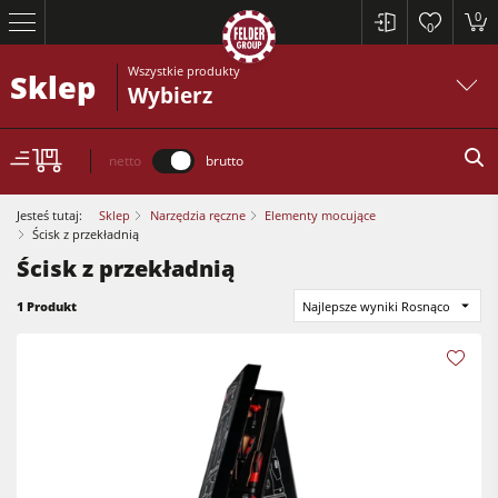
0
0
Wszystkie produkty
Sklep
Wybierz
netto
brutto
Jesteś tutaj:
Sklep
Narzędzia ręczne
Elementy mocujące
Ścisk z przekładnią
Ścisk z przekładnią
Piły formatowe
1 Produkt
Najlepsze wyniki Rosnąco
Strugarki
Frezarki dolnowrzecionowe
Piły formatowe
Pilarko-frezarki
Strugarki
Obrabiarki 5-czynnościowe
Frezarki dolnowrzecionowe
Centra obróbcze CNC