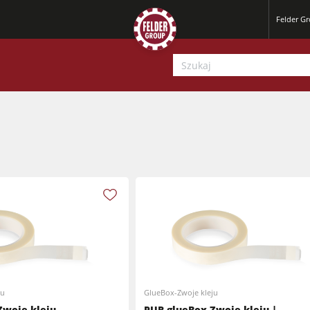
Felder G
Strugarki
Pilarko-frezarki
Strugarki
Centra obróbcze CNC
Pilarko-frezarki
Szlifierki szerokotaśmowe
ju
GlueBox-Zwoje kleju
Centra obróbcze CNC
Zwoje kleju
PUR glueBox Zwoje kleju |