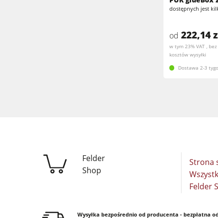
Szlifierki taśmowe & Szlifierki do kraw
dostępnych jest ki
Okleiniarki prostoliniowe
Pilarki taśmowe
222,14 z
od
Pilarki taśmowe
w tym 23% VAT , bez
Piły panelowe
kosztów wysyłki
Urządzenia odciągowe
Dostawa 2-3 tygo
Prasy do forniru & Prasy membranow
Odciągarko-odpylarki & Odpylacze
Wyposażenie warsztatu
Felder
Strona 
Shop
Wszystk
Felder
Wysyłka bezpośrednio od producenta - bezpłatna o