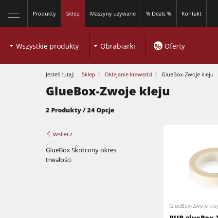
Produkty
Sklep
Maszyny używane
% Deals %
Kontakt
Wszystkie produkty
Obrabiarki
%
Oferty
Jesteś tutaj:
Sklep
Oklejanie krawędzi
GlueBox-Zwoje kleju
GlueBox-Zwoje kleju
2 Produkty / 24 Opcje
Piły formatowe
wstecz
GlueBox Skrócony okres
Frezarki dolnowrzecionowe
trwałości
Piły formatowe
Obrabiarki 5-czynnościowe
Frezarki dolnowrzecionowe
Okleiniarki
GlueBox-Zwoje kle
Obrabiarki wieloczynnościowe
PUR glueBox 