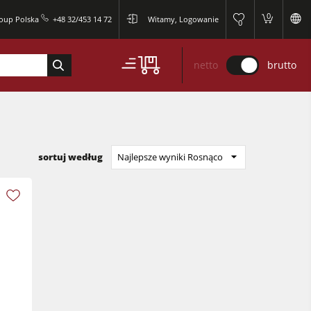
0
roup Polska
+48 32/453 14 72
Witamy, Logowanie
0
netto
brutto
sortuj według
Najlepsze wyniki Rosnąco