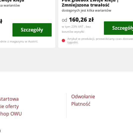
ędzi
Szlifierki szerokotaśmowe i szczotkowe
Zmniejszona trwałość
lka wariantów
dostępnych jest kilka wariantów
Szlifierki
Wiertarki wielowrzecionowe i wiertarko-dłutarki
160,26 zł
od
ł
Wiertarki
w tym 23% VAT , bez
Szczegół
Szczegóły
Brykieciarki
kosztów wysyłki
Artykuł w produkcji, przewidziany czas dostawy
Urządzenia posuwowe
dnie z magazynu w Austrii.
tygodni.
e
Urządzenia odciągowe
Urządzenia posuwowe
Oprogramowanie F4Solutions
Automatyzacja & Manipulowanie materiałem
Zarządzanie projektem
Odwołanie
startowa
Płatność
ie oferty
 Shop OWU
d