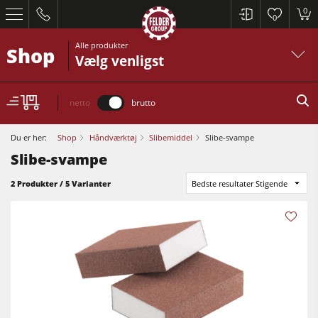
0
0
Alle produkter
Shop
Vælg venligst
netto
brutto
Du er her:
Shop
Håndværktøj
Slibemiddel
Slibe-svampe
Slibe-svampe
Rundsave / formatrundsave
2 Produkter / 5 Varianter
Bedste resultater Stigende
Høvle
Fræsere
Rundsave / formatrundsave
Fræser / rundsave
Høvle
Kombimaskiner
Fræsere
CNC-Bearbejdningscentre