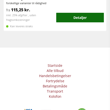
Værkstedsudstyr
forskellige varianter til rådighed
115,25 kr.
fra
F4Solutions software
inkl. 25% afgifter , uden
Detaljer
fragtomkostninger
Automatisering & materialehåndtering
Kan leveres straks
Projektledelse
Startside
Alle tilbud
Handelsbetingelser
Fortrydelse
Betalingsmåde
Transport
Kolofon