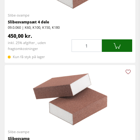
Fræser / rundsave
Kantlimemaskiner
Slibe-svampe
Kombimaskiner
Bredbåndspudsere
Slibesvampsæt 4 dele
Kantlimemaskiner
09.0.060 | K60, K100, K150, K180
Langbånds- & kantslibemaskiner
450,00 kr.
Slibemaskiner
Børste- og børstepudsemaskiner
Mængde
inkl. 25% afgifter , uden
fragtomkostninger
Båndsave
Båndsave
Kun få styk på lager
Boremaskiner
Boremaskiner
Udsugningsanlæg
Pladesave
Fremtrækapparater
Brikettepressere
Varmeplade presse & vakumpressere
Friskluftsudsugere
Renluft udsugningssystemer & spånsuger
Slibe-svampe
Fremtrækapparater
Slibesvamp