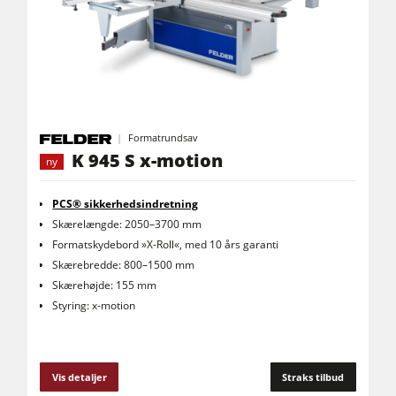
Formatrundsav
K 945 S x-motion
ny
PCS® sikkerhedsindretning
Skærelængde: 2050–3700 mm
Formatskydebord »X-Roll«, med 10 års garanti
Skærebredde: 800–1500 mm
Skærehøjde: 155 mm
Styring: x-motion
Vis detaljer
Straks tilbud