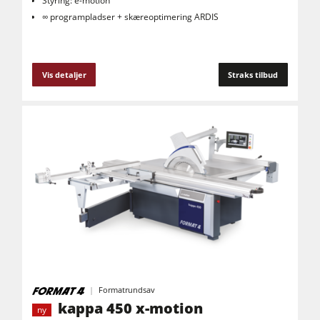
Styring: e-motion
∞ programpladser + skæreoptimering ARDIS
Vis detaljer
Straks tilbud
Formatrundsav
kappa 450 x-motion
ny