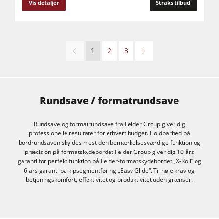
Vis detaljer
Straks tilbud
1
2
3
Rundsave / formatrundsave
Rundsave og formatrundsave fra Felder Group giver dig
professionelle resultater for ethvert budget. Holdbarhed på
bordrundsaven skyldes mest den bemærkelsesværdige funktion og
præcision på formatskydebordet Felder Group giver dig 10 års
garanti for perfekt funktion på Felder-formatskydebordet „X-Roll” og
6 års garanti på kipsegmentføring „Easy Glide“. Til høje krav og
betjeningskomfort, effektivitet og produktivitet uden grænser.