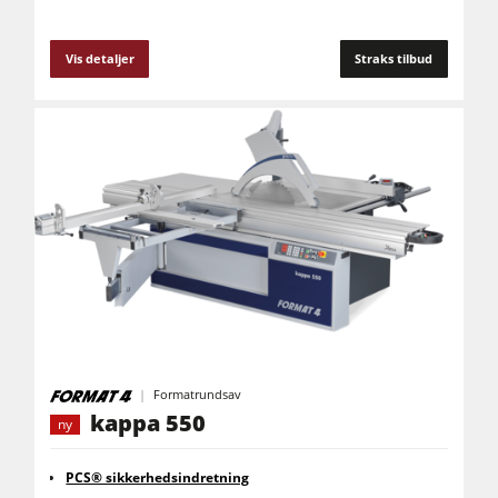
Vis detaljer
Straks tilbud
Formatrundsav
kappa 550
ny
PCS® sikkerhedsindretning