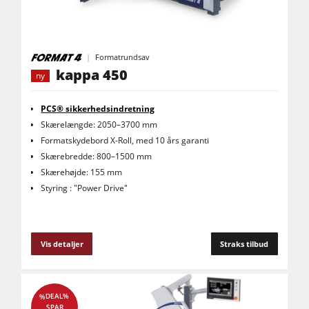
Formatrundsav
kappa 450
ny
PCS® sikkerhedsindretning
Skærelængde: 2050–3700 mm
Formatskydebord X-Roll, med 10 års garanti
Skærebredde: 800–1500 mm
Skærehøjde: 155 mm
Styring : "Power Drive"
Vis detaljer
Straks tilbud
%DEAL%
SPAR