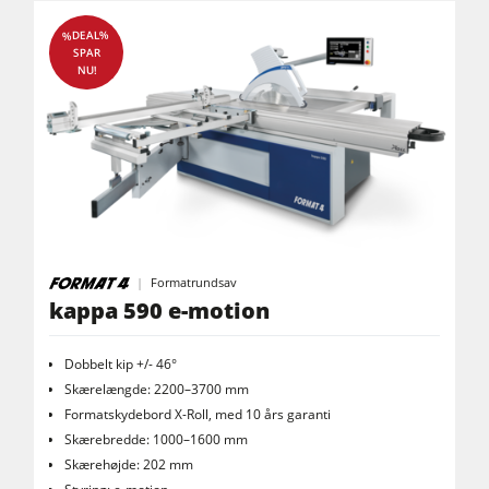
Friskluftsudsugere
%DEAL%
Renluft udsugningssystemer & spånsuger
SPAR
NU!
Fremtrækapparater
Værkstedsudstyr
F4Solutions software
Automatisering & materialehåndtering
Projektledelse
Formatrundsav
kappa 590 e-motion
Dobbelt kip +/- 46°
Skærelængde: 2200–3700 mm
Formatskydebord X-Roll, med 10 års garanti
Skærebredde: 1000–1600 mm
Skærehøjde: 202 mm