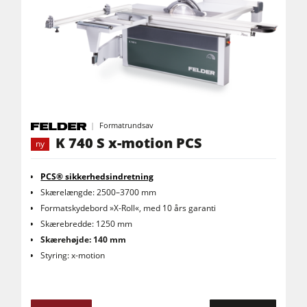
Formatrundsav
K 740 S x-motion PCS
ny
PCS® sikkerhedsindretning
Skærelængde: 2500–3700 mm
Formatskydebord »X-Roll«, med 10 års garanti
Skærebredde: 1250 mm
Skærehøjde: 140 mm
Styring: x-motion