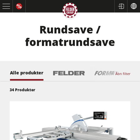
Rundsave /
formatrundsave
Alle produkter
Åbn filter
34
Produkter
Rundsave / formatrundsave
Høvle
Fræsere