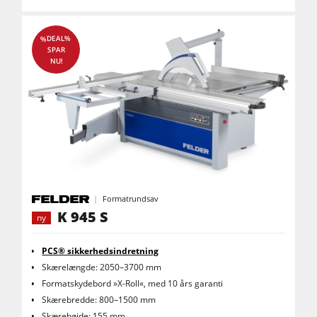
%DEAL%
SPAR
NU!
Formatrundsav
K 945 S
ny
PCS® sikkerhedsindretning
Skærelængde: 2050–3700 mm
Formatskydebord »X-Roll«, med 10 års garanti
Skærebredde: 800–1500 mm
Skærehøjde: 155 mm