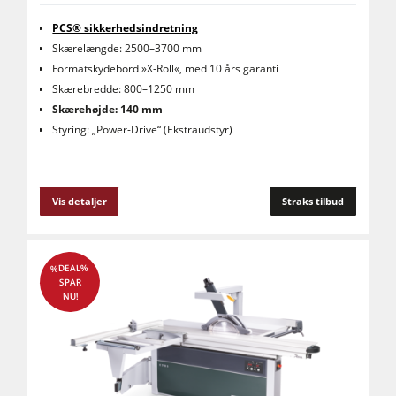
PCS® sikkerhedsindretning
Skærelængde: 2500–3700 mm
Formatskydebord »X-Roll«, med 10 års garanti
Skærebredde: 800–1250 mm
Skærehøjde: 140 mm
Styring: „Power-Drive“ (Ekstraudstyr)
Vis detaljer
Straks tilbud
%DEAL%
SPAR
NU!