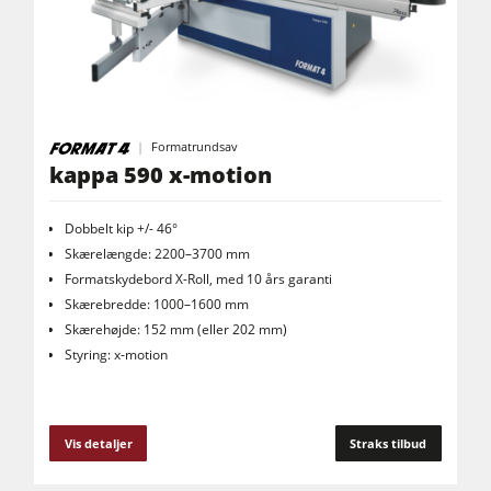
Fræser / rundsave
Kombimaskiner
CNC-Bearbejdningscentre
Kantlimemaskiner
Formatrundsav
kappa 590 x-motion
Bredbåndspudsere
Langbånds- & kantslibemaskiner
Dobbelt kip +/- 46°
Skærelængde: 2200–3700 mm
Børste- og børstepudsemaskiner
Formatskydebord X-Roll, med 10 års garanti
Båndsave
Skærebredde: 1000–1600 mm
Skærehøjde: 152 mm (eller 202 mm)
Boremaskiner
Styring: x-motion
Pladesave
Brikettepressere
Vis detaljer
Straks tilbud
Varmeplade presse & vakumpressere