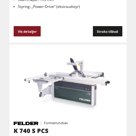
Styring: „Power-Drive“ (ekstraudstyr)
Vis detaljer
Straks tilbud
Formatrundsav
K 740 S PCS