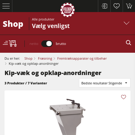
0
0
Alle produkter
Shop
Vælg venligst
netto
brutto
Du er her:
Shop
Fræsning
Fremtræksapparater og tilbehør
Kip-væk og opklap-anordninger
Kip-væk og opklap-anordninger
Rundsave / formatrundsave
3 Produkter / 7 Varianter
Bedste resultater Stigende
Høvle
Fræsere
Rundsave / formatrundsave
Fræser / rundsave
Høvle
Kombimaskiner
Fræsere
CNC-Bearbejdningscentre