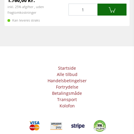
1.760,00 kr.
Mængde
inkl. 25% afgifter , uden
fragtomkostninger
Kan leveres straks
Startside
Alle tilbud
Handelsbetingelser
Fortrydelse
Betalingsmåde
Transport
Kolofon