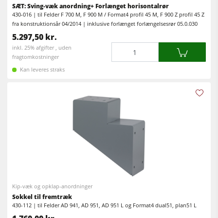
SÆT: Sving-væk anordning+ Forlænget horisontalrør
Værkstedsudstyr
430-016 | til Felder F 700 M, F 900 M / Format4 profil 45 M, F 900 Z profil 45 Z
fra konstruktionsår 04/2014 | inklusive forlænget forlængelsesrør 05.0.030
F4Solutions software
5.297,50 kr.
Automatisering & materialehåndtering
Mængde
inkl. 25% afgifter , uden
fragtomkostninger
Projektledelse
Kan leveres straks
Kip-væk og opklap-anordninger
Sokkel til fremtræk
430-112 | til Felder AD 941, AD 951, AD 951 L og Format4 dual51, plan51 L