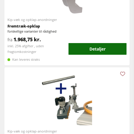
Fræser / rundsave
Kantlimemaskiner
Kombimaskiner
Kip-væk og opklap-anordninger
Bredbåndspudsere
Fremtræk-opklap
Kantlimemaskiner
Langbånds- & kantslibemaskiner
forskellige varianter til rådighed
Slibemaskiner
1.968,75 kr.
fra
Børste- og børstepudsemaskiner
inkl. 25% afgifter , uden
Detaljer
Båndsave
fragtomkostninger
Båndsave
Kan leveres straks
Boremaskiner
Boremaskiner
Udsugningsanlæg
Pladesave
Fremtrækapparater
Brikettepressere
Varmeplade presse & vakumpressere
Friskluftsudsugere
Renluft udsugningssystemer & spånsuger
Fremtrækapparater
Kip-væk og opklap-anordninger