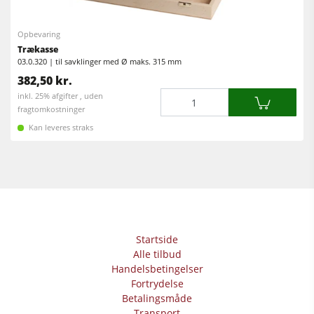
Fræser / rundsave
Kantlimemaskiner
Kombimaskiner
Opbevaring
Bredbåndspudsere
Trækasse
Kantlimemaskiner
03.0.320 | til savklinger med Ø maks. 315 mm
Langbånds- & kantslibemaskiner
382,50 kr.
Slibemaskiner
Børste- og børstepudsemaskiner
Mængde
inkl. 25% afgifter , uden
Båndsave
fragtomkostninger
Båndsave
Kan leveres straks
Boremaskiner
Boremaskiner
Udsugningsanlæg
Pladesave
Fremtrækapparater
Brikettepressere
Varmeplade presse & vakumpressere
Startside
Friskluftsudsugere
Alle tilbud
Renluft udsugningssystemer & spånsuger
Handelsbetingelser
Fortrydelse
Fremtrækapparater
Betalingsmåde
Transport