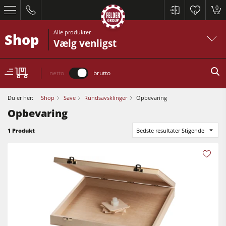
0
0
Alle produkter
Shop
Vælg venligst
netto
brutto
Du er her:
Shop
Save
Rundsavsklinger
Opbevaring
Opbevaring
Rundsave / formatrundsave
1 Produkt
Bedste resultater Stigende
Høvle
Fræsere
Rundsave / formatrundsave
Fræser / rundsave
Høvle
Kombimaskiner
Fræsere
CNC-Bearbejdningscentre