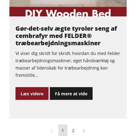
video
Gør-det-selv ægte tyroler seng af
cembrafyr med FELDER®
træbearbejdningsmaskiner
Vi viser dig skridt for skridt, hvordan du med Felder
træbearbejdningsmaskiner, eget håndværktøj og
masser af lidenskab for træbearbejdning kan
fremstille...
Læs videre
Få mere at vide
1
2