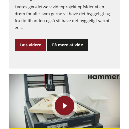
I vores gør-det-selv videoprojekt opfylder vi en
Fremtrækapparater
drøm for alle, som gerne vil have det hyggeligt og
Værkstedsudstyr
fra tid til anden også vil have det hyggeligt varmt:
en...
F4Solutions software
Automatisering & materialehåndtering
Læs videre
Få mere at vide
Projektledelse
play