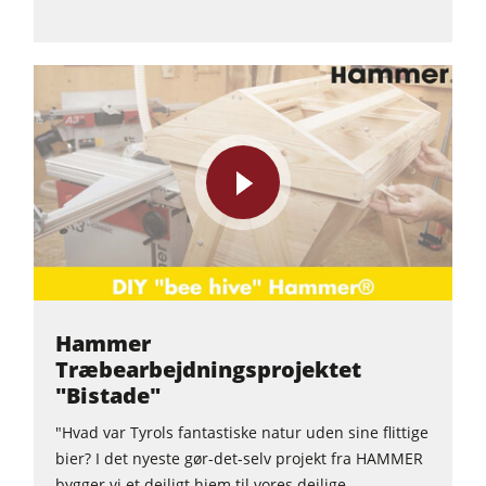
play
video
Hammer
Træbearbejdningsprojektet
"Bistade"
"Hvad var Tyrols fantastiske natur uden sine flittige
bier? I det nyeste gør-det-selv projekt fra HAMMER
bygger vi et dejligt hjem til vores dejlige...