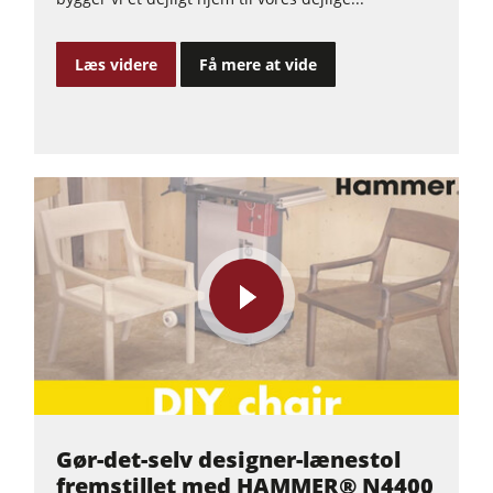
Læs videre
Få mere at vide
play
video
Gør-det-selv designer-lænestol
fremstillet med HAMMER® N4400