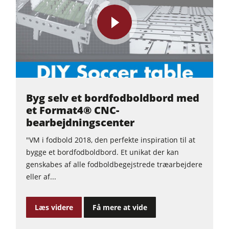
play
video
Byg selv et bordfodboldbord med
et Format4® CNC-
bearbejdningscenter
"VM i fodbold 2018, den perfekte inspiration til at
bygge et bordfodboldbord. Et unikat der kan
genskabes af alle fodboldbegejstrede træarbejdere
eller af...
Læs videre
Få mere at vide