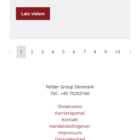
Læs videre
1
2
3
4
5
6
7
8
9
10
Felder Group Denmark
Tel.:
+45 70203160
Showrooms
Karriereportal
Kontakt
Handelsbetingelser
Impressum
Datasikkerhed