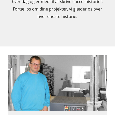
hver dag og er med til at skrive succeshistorier.
CNC-Bearbejdningscentre
Fortæl os om dine projekter, vi glæder os over
hver eneste historie.
Kantlimemaskiner
Bredbåndspudsere
Langbånds- & kantslibemaskiner
Børste- og børstepudsemaskiner
Båndsave
Boremaskiner
Pladesave
Brikettepressere
Varmeplade presse & vakumpressere
Friskluftsudsugere
Renluft udsugningssystemer & spånsuger