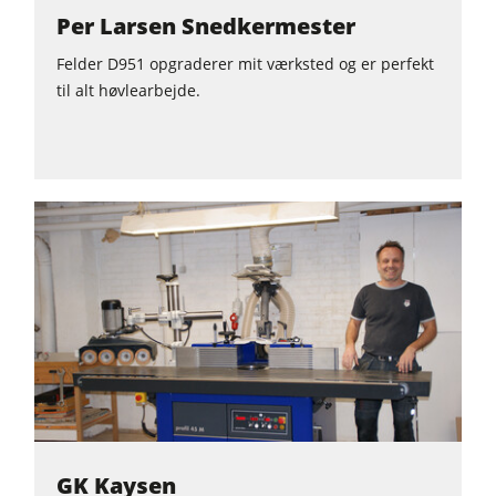
Per Larsen Snedkermester
Fremtrækapparater
Værkstedsudstyr
Felder D951 opgraderer mit værksted og er perfekt
til alt høvlearbejde.
F4Solutions software
Automatisering & materialehåndtering
Projektledelse
GK Kaysen