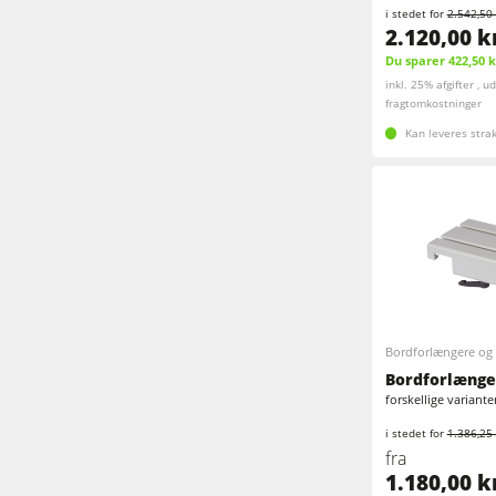
i stedet for
2.542,50 
2.120,00 k
Du sparer 422,50 k
inkl. 25% afgifter , u
fragtomkostninger
Kan leveres stra
Bordforlængere og 
Bordforlænge
forskellige variante
i stedet for
1.386,25 
fra
1.180,00 k