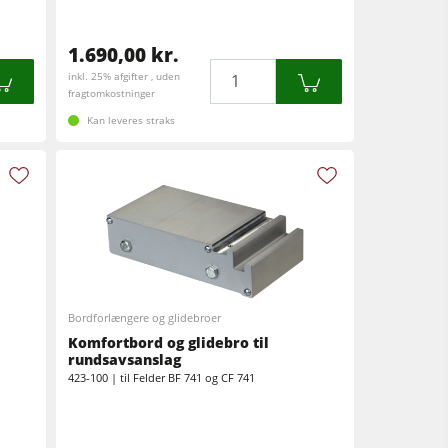
1.690,00 kr.
Mængde
inkl. 25% afgifter , uden
fragtomkostninger
Kan leveres straks
Bordforlængere og glidebroer
Komfortbord og glidebro til
rundsavsanslag
423-100 | til Felder BF 741 og CF 741