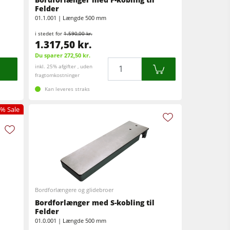
Felder
01.1.001 | Længde 500 mm
i stedet for
1.590,00 kr.
1.317,50 kr.
Du sparer 272,50 kr.
Mængde
inkl. 25% afgifter , uden
fragtomkostninger
Kan leveres straks
% Sale
Bordforlængere og glidebroer
Bordforlænger med S-kobling til
Felder
01.0.001 | Længde 500 mm