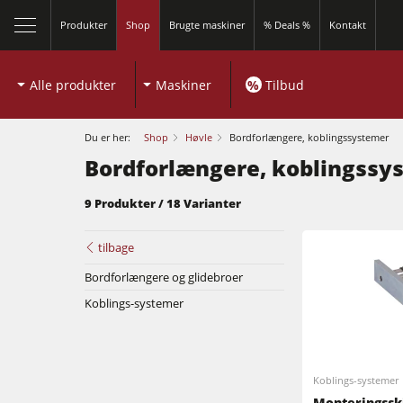
Produkter
Shop
Brugte maskiner
% Deals %
Kontakt
Alle produkter
Maskiner
%
Tilbud
Du er her:
Shop
Høvle
Bordforlængere, koblingssystemer
Bordforlængere, koblingssy
9 Produkter / 18 Varianter
tilbage
Bordforlængere og glidebroer
Koblings-systemer
Rundsave / formatrundsave
Fræsere
Rundsave / formatrundsave
Koblings-systemer
Kombimaskiner
Monteringsski