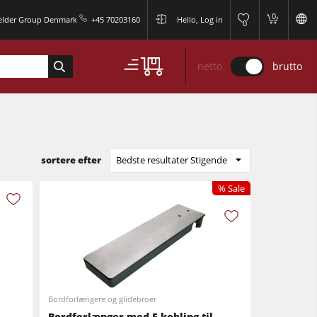
0
elder Group Denmark
+45 70203160
Hello, Log in
0
netto
brutto
sortere efter
Bedste resultater Stigende
% Sale
Bordforlængere og glidebroer
Bordforlænger med F-kobling til