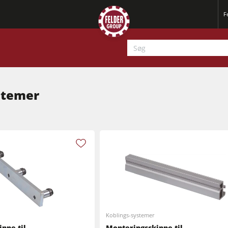
F
stemer
Høvle
Fræser / rundsave
Høvle
Koblings-systemer
CNC-Bearbejdningscentre
nne til
Monteringsskinne til