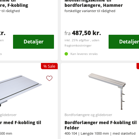
e, F-kobling
bordforlængere, Hammer
Fræser / rundsave
Bredbåndspudsere
r til rådighed
forskellige varianter til rådighed
Kantlimemaskiner
Børste- og børstepudsemaskiner
r.
487,50 kr.
fra
Båndsave
Boremaskiner
den
Detaljer
inkl. 25% afgifter , uden
Detaljer
fragtomkostninger
Udsugningsanlæg
Brikettepressere
ks
Kan leveres straks
% Sale
Friskluftsudsugere
ger
Fremtrækapparater
F4Solutions software
g
Projektledelse
glidebroer
Bordforlængere og glidebroer
 med F-kobling til
Bordforlænger med F-kobling til
Felder
 500 mm
400-104 | Længde 1000 mm | med støttefod