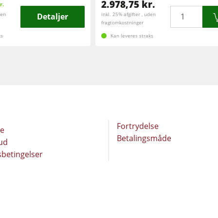
2.978,75 kr.
r.
Mængde
den
Detaljer
inkl. 25% afgifter , uden
fragtomkostninger
ks
Kan leveres straks
Fortrydelse
de
Betalingsmåde
bud
betingelser