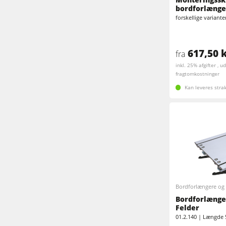
bordforlænger
Fræsere
Kantlimemaskiner
forskellige variante
Kombimaskiner
Langbånds- & kantslibemaskiner
617,50 k
fra
Slibemaskiner
Båndsave
inkl. 25% afgifter , u
fragtomkostninger
Boremaskiner
Pladesave
Kan leveres stra
Fremtrækapparater
Varmeplade presse & vakumpressere
Renluft udsugningssystemer & spånsu
Værkstedsudstyr
Automatisering & materialehåndterin
Bordforlængere og 
Bordforlænger
Felder
01.2.140 | Længde