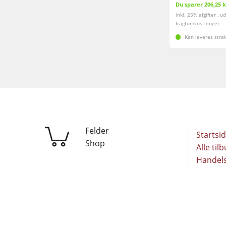
Du sparer 206,25 k
inkl. 25% afgifter , u
fragtomkostninger
Kan leveres stra
Felder
Startsi
Shop
Alle til
Handels