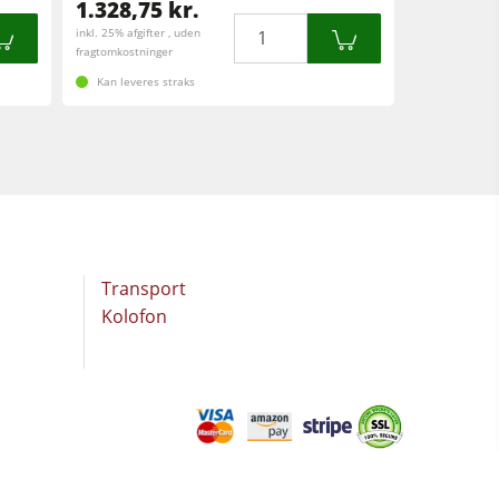
1.328,75 kr.
Mængde
inkl. 25% afgifter , uden
fragtomkostninger
Kan leveres straks
Transport
Kolofon