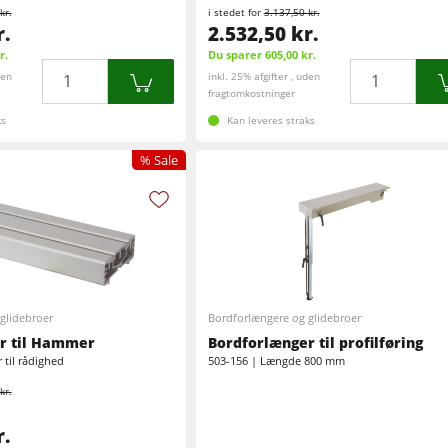
kr.
i stedet for
3.137,50 kr.
r.
2.532,50 kr.
r.
Du sparer 605,00 kr.
Mængde
Mængde
den
inkl. 25% afgifter , uden
fragtomkostninger
ks
Kan leveres straks
% Sale
glidebroer
Bordforlængere og glidebroer
r til Hammer
Bordforlænger til profilføring
r til rådighed
503-156 | Længde 800 mm
kr.
r.