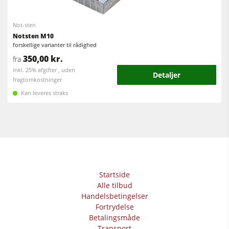
Fræser / rundsave
Kantlimemaskiner
Kombimaskiner
Not-sten
Bredbåndspudsere
Notsten M10
Kantlimemaskiner
forskellige varianter til rådighed
Langbånds- & kantslibemaskiner
350,00 kr.
fra
Slibemaskiner
Børste- og børstepudsemaskiner
inkl. 25% afgifter , uden
Detaljer
Båndsave
fragtomkostninger
Båndsave
Kan leveres straks
Boremaskiner
Boremaskiner
Udsugningsanlæg
Pladesave
Fremtrækapparater
Brikettepressere
Varmeplade presse & vakumpressere
Startside
Friskluftsudsugere
Alle tilbud
Renluft udsugningssystemer & spånsuger
Handelsbetingelser
Fortrydelse
Fremtrækapparater
Betalingsmåde
Transport