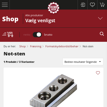
0
0
Alle produkter
Shop
Vælg venligst
netto
brutto
Du er her:
Shop
Fræsning
Formatskydebordstilbehør
Not-sten
Not-sten
Rundsave / formatrundsave
1 Produkt / 3 Varianter
Bedste resultater Stigende
Høvle
Fræsere
Rundsave / formatrundsave
Fræser / rundsave
Høvle
Kombimaskiner
Fræsere
CNC-Bearbejdningscentre