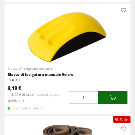
Aspiratori ad aria pulita & depolveratori
Trascinatori
Attrezzatura per falegnameria
F4Solutions Software
Automazione & gestione del materiale
Gestione del progetto
Blocco di levigatura manuale
Blocco di levigatura manuale Velcro
09.0.007
6,10 €
Quantità
incl. 22% di tasse , escluso spese di
spedizione
In pronta consegna
% Sale