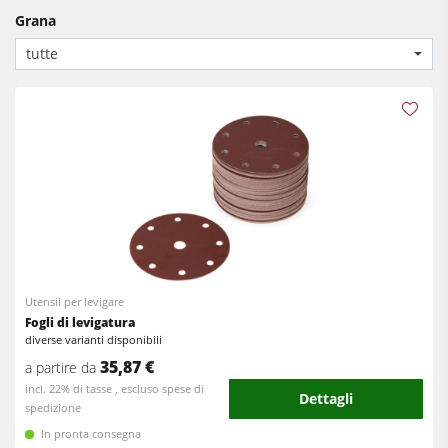
Pialle
Macchine combinate (5 funzionalità)
Grana
Bordatrici
Centri di lavoro CNC
tutte
Calibratrici e levigatrici
Bordatrici
Seghe a nastro
Calibratrici
Cavatrici e Foratrici
Levigatrici a nastro largo e levigatrici bordi
Aspiratori
Spazzolatrici e levigatrici a spazzola
Trascinatori
Seghe a nastro
Cavatrici e Foratrici
Utensil per levigare
Sezionatrici
Fogli di levigatura
diverse varianti disponibili
Bricchettatrici
35,87 €
a partire da
Presse a caldo & presse a vuoto
incl. 22% di tasse , escluso spese di
Dettagli
spedizione
Aspiratori ad aria normale
In pronta consegna