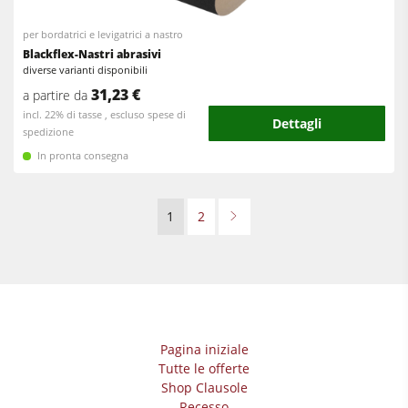
per bordatrici e levigatrici a nastro
Blackflex-Nastri abrasivi
diverse varianti disponibili
31,23 €
a partire da
incl. 22% di tasse , escluso spese di
Dettagli
spedizione
In pronta consegna
1
2
Pagina iniziale
Tutte le offerte
Shop Clausole
Recesso