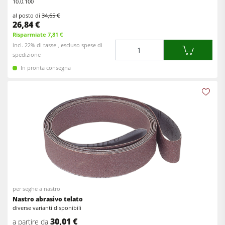
10.0.100
al posto di
34,65 €
26,84 €
Risparmiate 7,81 €
Quantità
incl. 22% di tasse , escluso spese di
spedizione
In pronta consegna
per seghe a nastro
Nastro abrasivo telato
diverse varianti disponibili
30,01 €
a partire da