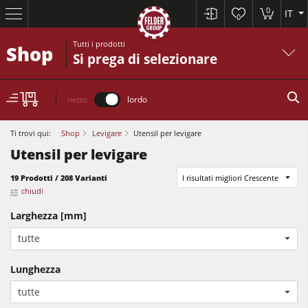
0
IT
0
Tutti i prodotti
Shop
Si prega di selezionare
netto
lordo
Ti trovi qui:
Shop
Levigare
Utensil per levigare
Utensil per levigare
19 Prodotti / 208 Varianti
I risultati migliori Crescente
chiudi
Larghezza [mm]
Squadratrici e seghe circolari
tutte
Pialle a filo e spessore
Lunghezza
Toupie
Squadratrici e seghe circolari
tutte
Seghe-Toupie