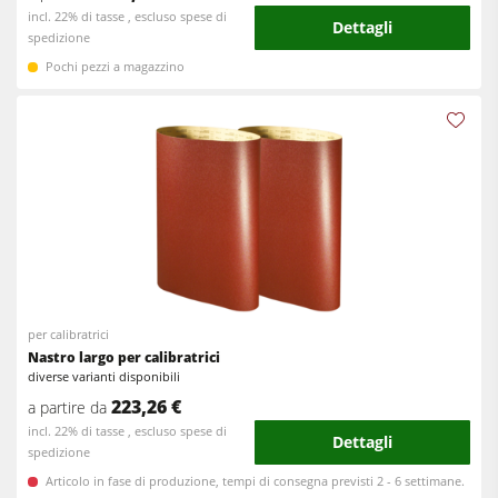
incl. 22% di tasse , escluso spese di
Dettagli
spedizione
Pochi pezzi a magazzino
per calibratrici
Nastro largo per calibratrici
diverse varianti disponibili
223,26 €
a partire da
incl. 22% di tasse , escluso spese di
Dettagli
spedizione
Articolo in fase di produzione, tempi di consegna previsti 2 - 6 settimane.