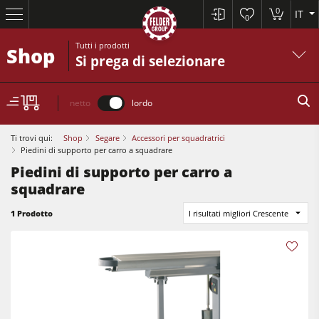
0
IT
0
Tutti i prodotti
Shop
Si prega di selezionare
netto
lordo
Ti trovi qui:
Shop
Segare
Accessori per squadratrici
Piedini di supporto per carro a squadrare
Piedini di supporto per carro a
Squadratrici e seghe circolari
squadrare
Pialle a filo e spessore
1 Prodotto
I risultati migliori Crescente
Toupie
Squadratrici e seghe circolari
Seghe-Toupie
Pialle
Macchine combinate (5 funzionalità)
Bordatrici
Centri di lavoro CNC