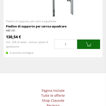
Calibratrici e levigatrici
Bordatrici
Seghe a nastro
Calibratrici
Cavatrici e Foratrici
Piedini di supporto per carro a squadrare
Levigatrici a nastro largo e levigatrici bordi
Piedino di supporto per carroa squadrare
Aspiratori
440-101
Spazzolatrici e levigatrici a spazzola
130,54 €
Trascinatori
Seghe a nastro
Quantità
incl. 22% di tasse , escluso spese di
spedizione
Cavatrici e Foratrici
In pronta consegna
Sezionatrici
Bricchettatrici
Presse a caldo & presse a vuoto
Aspiratori ad aria normale
Pagina iniziale
Aspiratori ad aria pulita & depolveratori
Tutte le offerte
Trascinatori
Shop Clausole
Recesso