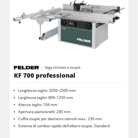
Aspiratori ad aria pulita & depolveratori
Trascinatori
Attrezzatura per falegnameria
F4Solutions Software
Automazione & gestione del materiale
Gestione del progetto
Sega circolare e toupie
KF 700 professional
Lunghezza taglio: 2050–2500 mm
Larghezza taglio: 800–1250 mm
Altezza taglio: 104 mm
Apertura piano/anelli: 230 mm
Cuffia toupie per diametro utensili max.: 230 mm
Sistema di cambio rapido dell‘albero toupie, Standard