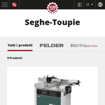
IT
Seghe-Toupie
Tutti i prodotti
Aprire filtro
9
Prodotti
Squadratrici e seghe circolari
Pialle a filo e spessore
Toupie
Seghe-Toupie