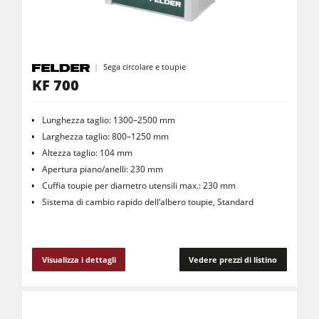
Macchine combinate (5 funzionalità)
Centri di lavoro CNC
Sega circolare e toupie
Bordatrici
KF 700
Calibratrici
Lunghezza taglio: 1300–2500 mm
Levigatrici a nastro largo e levigatrici bordi
Larghezza taglio: 800–1250 mm
Spazzolatrici e levigatrici a spazzola
Altezza taglio: 104 mm
Apertura piano/anelli: 230 mm
Seghe a nastro
Cuffia toupie per diametro utensili max.: 230 mm
Cavatrici e Foratrici
Sistema di cambio rapido dell‘albero toupie, Standard
Sezionatrici
Bricchettatrici
Visualizza i dettagli
Vedere prezzi di listino
Presse a caldo & presse a vuoto
Aspiratori ad aria normale