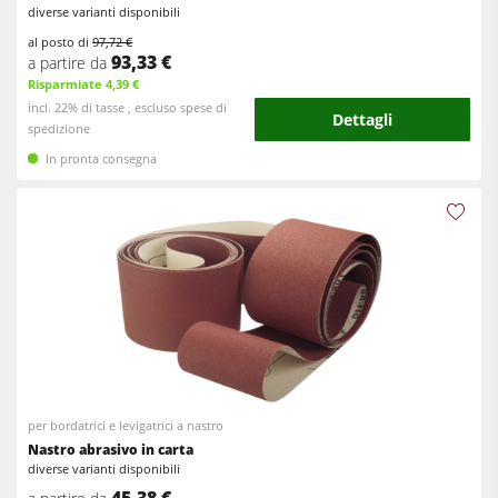
diverse varianti disponibili
Attrezzatura per falegnameria
al posto di
97,72 €
93,33 €
a partire da
F4Solutions Software
Risparmiate 4,39 €
incl. 22% di tasse , escluso spese di
Automazione & gestione del materiale
Dettagli
spedizione
Gestione del progetto
In pronta consegna
per bordatrici e levigatrici a nastro
Nastro abrasivo in carta
diverse varianti disponibili