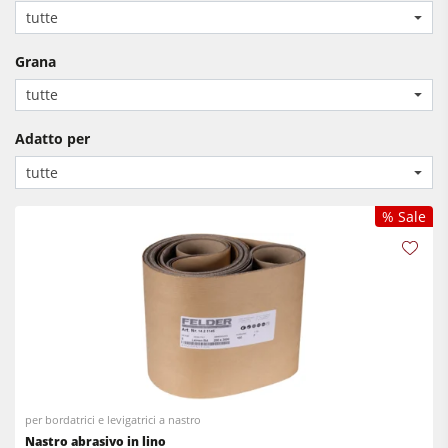
Centri di lavoro CNC
tutte
Calibratrici e levigatrici
Bordatrici
Grana
Seghe a nastro
Calibratrici
tutte
Cavatrici e Foratrici
Levigatrici a nastro largo e levigatrici bordi
Adatto per
Aspiratori
Spazzolatrici e levigatrici a spazzola
tutte
Trascinatori
Seghe a nastro
% Sale
Cavatrici e Foratrici
Sezionatrici
Bricchettatrici
Presse a caldo & presse a vuoto
Aspiratori ad aria normale
Aspiratori ad aria pulita & depolveratori
per bordatrici e levigatrici a nastro
Nastro abrasivo in lino
Trascinatori