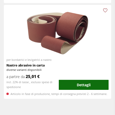
per bordatrici e levigatrici a nastro
Nastro abrasivo in carta
diverse varianti disponibili
25,01 €
a partire da
incl. 22% di tasse , escluso spese di
Dettagli
spedizione
Articolo in fase di produzione, tempi di consegna previsti 2 - 6 settimane.