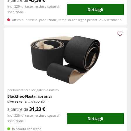
45,38 €
a partire da
incl. 22% di tasse , escluso spese di
Dettagli
spedizione
Articolo in fase di produzione, tempi di consegna previsti 2 - 6 settimane.
per bordatrici e levigatrici a nastro
Blackflex-Nastri abrasivi
diverse varianti disponibili
31,23 €
a partire da
incl. 22% di tasse , escluso spese di
Dettagli
spedizione
In pronta consegna