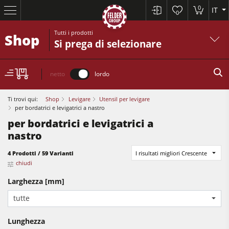
0
IT
0
Tutti i prodotti
Shop
Si prega di selezionare
netto
lordo
Ti trovi qui:
Shop
Levigare
Utensil per levigare
per bordatrici e levigatrici a nastro
per bordatrici e levigatrici a
nastro
Squadratrici e seghe circolari
4 Prodotti / 59 Varianti
I risultati migliori Crescente
Pialle a filo e spessore
chiudi
Toupie
Larghezza [mm]
Squadratrici e seghe circolari
Seghe-Toupie
tutte
Pialle
Macchine combinate (5 funzionalità)
Lunghezza
Bordatrici