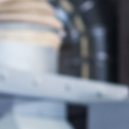
Seghe-Toupie
Macchine combinate (5 funzionalità)
Centri di lavoro CNC
Bordatrici
Calibratrici
Levigatrici a nastro largo e levigatrici bordi
Spazzolatrici e levigatrici a spazzola
Seghe a nastro
Cavatrici e Foratrici
Sezionatrici
Bricchettatrici
Presse a caldo & presse a vuoto