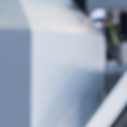
Aspiratori ad aria normale
Aspiratori ad aria pulita & depolveratori
Trascinatori
Attrezzatura per falegnameria
F4Solutions Software
Automazione & gestione del materiale
Gestione del progetto