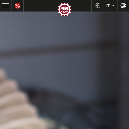
IT
Squadratrici e seghe circolari
Pialle a filo e spessore
Toupie