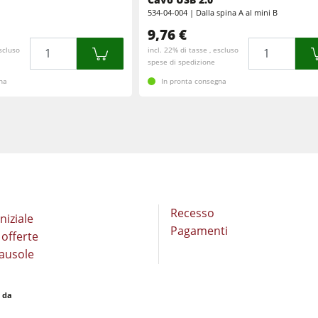
bordi
Spazzolatrici e levigatrici a spazzola
534-04-004 | Dalla spina A al mini B
Trascinatori
9,76 €
Cavatrici e Foratrici
Quantità
Quantità
escluso
incl. 22% di tasse , escluso
spese di spedizione
Bricchettatrici
gna
In pronta consegna
Aspiratori ad aria normale
ri
Trascinatori
F4Solutions Software
e
Gestione del progetto
Recesso
niziale
Pagamenti
 offerte
ausole
e da