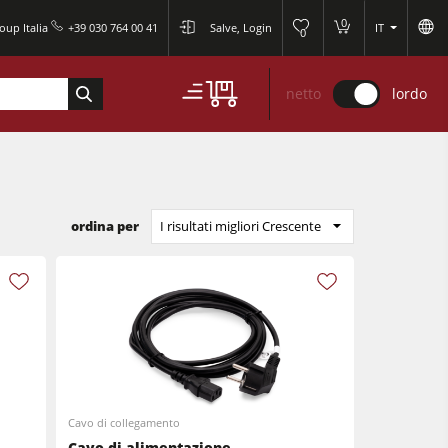
0
oup Italia
+39 030 764 00 41
Salve, Login
IT
0
netto
lordo
ordina per
I risultati migliori Crescente
Cavo di collegamento
Cavo di alimentazione