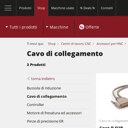
Prodotti
Shop
Macchine usate
% Deals %
Contatti
Tutti i prodotti
Macchine
%
Offerte
Ti trovi qui:
Shop
Centri di lavoro CNC
Accessori per HNC
Cavo di collegamento
3 Prodotti
Squadratrici e seghe circolari
torna indietro
Bussola di riduzione
Toupie
Cavo di collegamento
Squadratrici e seghe circolari
Macchine combinate (5 funzionalità)
Controller
Motore di fresatura ed accessori
Bordatrici
Bordatrici
Pinze di precisione ER
Cavo di collegame
Seghe a nastro
Cavo D-SUB