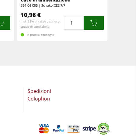
534-04-005 | Schuko CEE 7/7
10,98 €
Quantità
incl. 22% di tasse , escluso
spese di spedizione
In pronta consegna
Spedizioni
Colophon