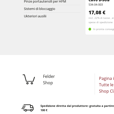
Pinze portautensili per HFM
Levigatrici a nastro largo e levigatrici 
534-04-003
Sistemi di bloccaggio
Aspiratori
17,08 €
Seghe a nastro
Ukteriori ausilii
incl. 22% di tasse , 
spese di spedizione
Sezionatrici
In pronta conse
Presse a caldo & presse a vuoto
Aspiratori ad aria pulita & depolverato
Attrezzatura per falegnameria
Automazione & gestione del material
Felder
Pagina i
Shop
Tutte le
Shop Cl
Spedizione diretta dal produttore: gratuita a partir
100 €