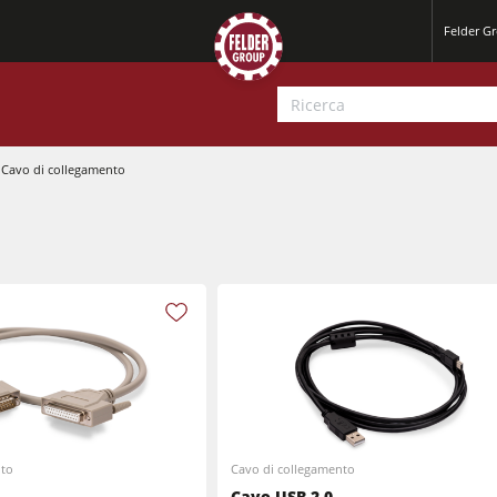
Felder Gr
Cavo di collegamento
Pialle a filo e spessore
Seghe-Toupie
Pialle
Centri di lavoro CNC
Calibratrici e levigatrici
Calibratrici
nto
Cavo di collegamento
Cavatrici e Foratrici
Cavo USB 2.0