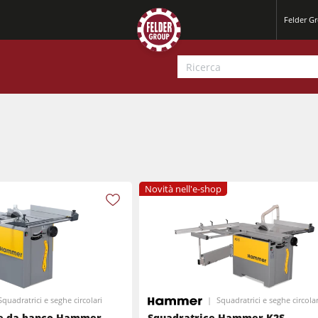
Felder Gr
Novità nell'e-shop
Pialle a filo e spessore
Seghe-Toupie
Pialle
Centri di lavoro CNC
Calibratrici e levigatrici
Calibratrici
Squadratrici e seghe circolari
Squadratrici e seghe circolar
Cavatrici e Foratrici
re da banco Hammer
Squadratrice Hammer K2S