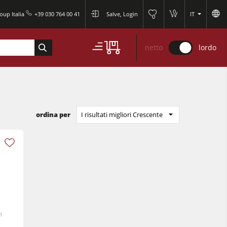
0
oup Italia
+39 030 764 00 41
Salve, Login
IT
0
netto
lordo
ordina per
I risultati migliori Crescente
i