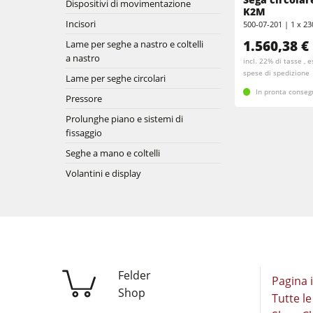
Dispositivi di movimentazione
Levigatrici a nastro largo e levigatrici 
K2M
Incisori
500-07-201 | 1 x 23
Aspiratori
Seghe a nastro
1.560,38 €
Lame per seghe a nastro e coltelli
a nastro
incl. 22% di tasse , 
Sezionatrici
spese di spedizione
Lame per seghe circolari
In pronta conse
Pressore
Presse a caldo & presse a vuoto
Prolunghe piano e sistemi di
fissaggio
Aspiratori ad aria pulita & depolverato
Seghe a mano e coltelli
Attrezzatura per falegnameria
Volantini e display
Automazione & gestione del material
Felder
Pagina i
Shop
Tutte le