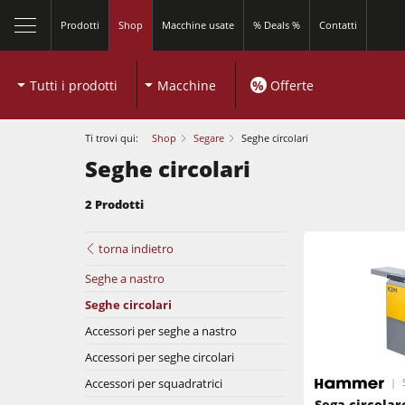
Prodotti
Shop
Macchine usate
% Deals %
Contatti
Tutti i prodotti
Macchine
%
Offerte
Ti trovi qui:
Shop
Segare
Seghe circolari
Seghe circolari
2 Prodotti
Squadratrici e seghe circolari
torna indietro
Seghe a nastro
Toupie
Seghe circolari
Squadratrici e seghe circolari
Macchine combinate (5 funzionalità)
Accessori per seghe a nastro
Accessori per seghe circolari
Bordatrici
Bordatrici
Accessori per squadratrici
Seghe a nastro
Sega circola