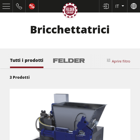
IT
Bricchettatrici
Tutti i prodotti
Aprire filtro
3
Prodotti
Squadratrici e seghe circolari
Pialle a filo e spessore
Toupie
Seghe-Toupie
Macchine combinate (5 funzionalità)