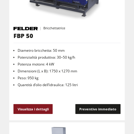
Centri di lavoro CNC
Bordatrici
Calibratrici
Bricchettatrice
FBP 50
Levigatrici a nastro largo e levigatrici bordi
Spazzolatrici e levigatrici a spazzola
Diametro bricchetta: 50 mm
Seghe a nastro
Potenzialità produttiva: 30–50 kg/h
Potenza motore: 4 kW
Cavatrici e Foratrici
Dimensioni (L x B): 1750 x 1270 mm
Peso: 950 kg
Sezionatrici
Quantità d’olio dell’idraulica: 125 litri
Bricchettatrici
Presse a caldo & presse a vuoto
Visualizza i dettagli
Preventivo immediato
Aspiratori ad aria normale
Aspiratori ad aria pulita & depolveratori
Trascinatori