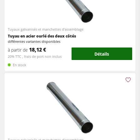
Equipements d'Atelier
Logiciel F4Solutions
Automatisation & Manutention des matériaux
Tuyaux galvanisés et manchettes d'assemblage
Tuyau en acier ourlé des deux côtés
Gestion de projet
différentes variantes disponibles
18,12 €
à partir de
Détails
20% TTC , frais de port non inclus
En stock
Tuyaux galvanisés et manchettes d'assemblage