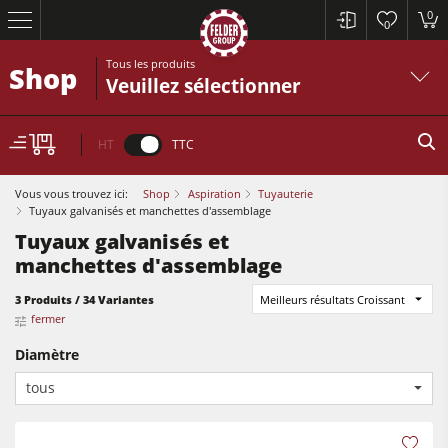
0
0
Tous les produits
Shop
Veuillez sélectionner
HT
TTC
Vous vous trouvez ici:
Shop
Aspiration
Tuyauterie
Tuyaux galvanisés et manchettes d'assemblage
Tuyaux galvanisés et
manchettes d'assemblage
Scies à format
Raboteuses-dégauchisseuses
3 Produits / 34 Variantes
Meilleurs résultats Croissant
fermer
Toupies
Diamètre
Scies à format
Scies circulaires-toupies
tous
Raboteuses-dégauchisseuses
Machines combinées à 5 fonctions
Toupies
Centres d’usinage-CNC