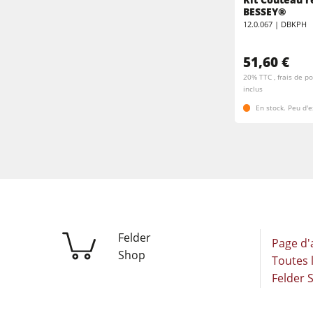
BESSEY®
12.0.067 | DBKPH
Plaqueuses de chants
Scies à ruban
51,60 €
Machine à brosser
Scies à panneaux
20% TTC , frais de po
inclus
Perceuses/Mortaiseuses
En stock. Peu d'
Presses à briquettes
Groupe d'aspiration à air purifié
Entraîneurs
Equipements d'Atelier
Felder
Page d'
Shop
Toutes l
Felder 