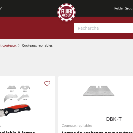
AV
Felder Grou
et couteaux
Couteaux repliables
Raboteuses-dégauchisseuses
Scies circulaires-toupies
Raboteuses-dégauchisseuses
Centres d’usinage-CNC
Scies circulaires-toupies
Ponceuses à larges bandes
s
Couteaux repliables
Centres d’usinage-CNC
epliable à lames
Lames de rechange pour coutea