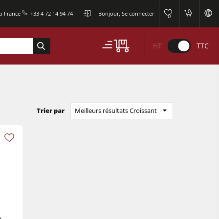
0
p France
+33 4 72 14 94 74
Bonjour, Se connecter
0
HT
TTC
Trier par
Meilleurs résultats Croissant
u