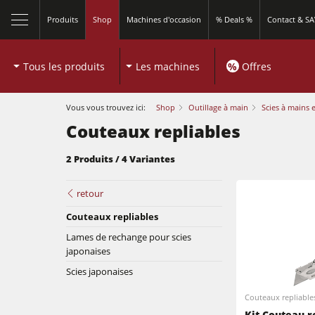
Produits
Shop
Machines d'occasion
% Deals %
Contact & S
Tous les produits
Les machines
%
Offres
Vous vous trouvez ici:
Shop
Outillage à main
Scies à mains 
Couteaux repliables
2 Produits / 4 Variantes
Scies à format
retour
Couteaux repliables
Toupies
Lames de rechange pour scies
Scies à format
japonaises
Machines combinées à 5 fonctions
Scies japonaises
Toupies
Plaqueuses de chants
Couteaux repliable
Machines combinées
Kit Couteau r