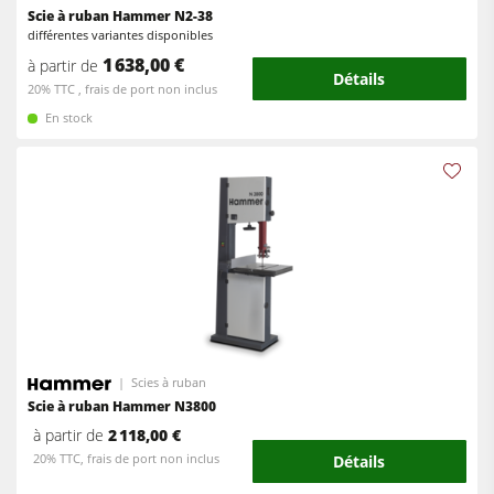
Scie à ruban Hammer N2-38
Entraîneurs
Entraîneurs
différentes variantes disponibles
1 638,00 €
à partir de
Equipements d'Atelier
Détails
20% TTC , frais de port non inclus
Logiciel F4Solutions
En stock
Automatisation & Manutention des matériaux
Gestion de projet
Scies à ruban
Scie à ruban Hammer N3800
à partir de
2 118,00 €
20% TTC, frais de port non inclus
Détails