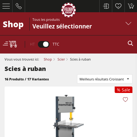
0
0
Tous les produits
Shop
Veuillez sélectionner
HT
TTC
Vous vous trouvez ici:
Shop
Scier
Scies à ruban
Scies à ruban
16 Produits / 17 Variantes
Meilleurs résultats Croissant
% Sale
Scies à format
Raboteuses-dégauchisseuses
Toupies
Scies à format
Scies circulaires-toupies
Raboteuses-dégauchisseuses