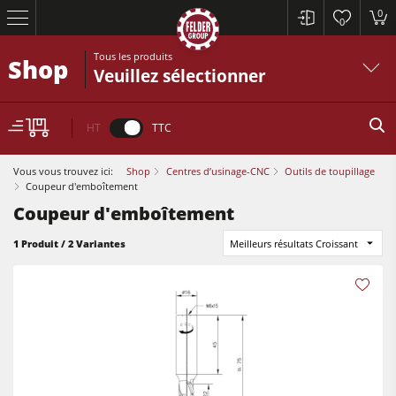
0
0
Tous les produits
Shop
Veuillez sélectionner
HT
TTC
Vous vous trouvez ici:
Shop
Centres d’usinage-CNC
Outils de toupillage
Coupeur d'emboîtement
Coupeur d'emboîtement
Scies à format
1 Produit / 2 Variantes
Meilleurs résultats Croissant
Raboteuses-dégauchisseuses
Toupies
Scies à format
Scies circulaires-toupies
Raboteuses-dégauchisseuses
Machines combinées à 5 fonctions
Toupies
Centres d’usinage-CNC