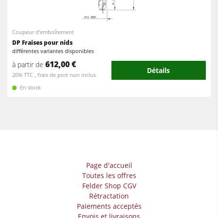
Scies circulaires-toupies
Plaqueuses de chants
Machines combinées
Ponceuses à larges bandes
Coupeur d'emboîtement
Centres d’usinage-CNC
DP Fraises pour nids
Ponceuses longue-bande et ponceuses de chants
différentes variantes disponibles
Plaqueuses de chants
Machine à brosser et ponceuse à brosse
612,00 €
à partir de
Détails
Ponceuses
20% TTC , frais de port non inclus
Scies à ruban
En stock
Machine à brosser
Perceuses/Mortaiseuses
Scies à ruban
Scies à panneaux
Perceuses/Mortaiseuses
Presses à briquettes
Scies à panneaux
Presses à plateaux chauffants & Presses à membrane
Presses à briquettes
Page d'accueil
Groupe d'aspiration avec filtration à sac
Toutes les offres
Groupes d'aspiration
Felder Shop CGV
Groupe d'aspiration à air purifié
Rétractation
Entraîneurs
Entraîneurs
Paiements acceptés
Envois et livraisons