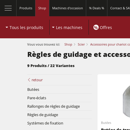
Produits
Shop
Machines d'occasion
% Deals %
Contact & S
Tous les produits
Les machines
%
Offres
Vous vous trouvez ici:
Shop
Scier
Accessoires pour chariot c
Règles de guidage et access
9 Produits / 22 Variantes
retour
Butées
Scies à format
Pare-éclats
Rallonges de règles de guidage
Toupies
Règles de guidage
Scies à format
Systèmes de fixation
Butées
Machines combinées à 5 fonctions
Butées de tr