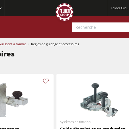
AV
Felder Grou
oulissant à format
Règles de guidage et accessoires
oires
Raboteuses-dégauchisseuses
Scies circulaires-toupies
Raboteuses-dégauchisseuses
Systèmes de fixation
Centres d’usinage-CNC
onçonnage
Guide d'onglet avec graduation