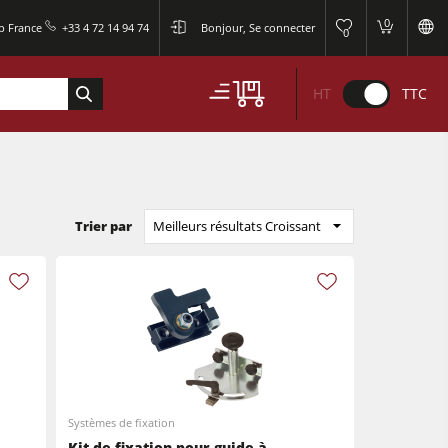
0
p France
+33 4 72 14 94 74
Bonjour, Se connecter
0
HT
TTC
Trier par
Meilleurs résultats Croissant
Systèmes de fixation
Kit de fixation pour guide à