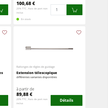
100,68 €
Quantité
20% TTC , frais de port non
inclus
En stock
Rallonges de règles de guidage
es
Extension télescopique
différentes variantes disponibles
à partir de
89,88 €
20% TTC , frais de port non
Détails
inclus