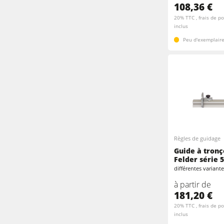
108,36 €
20% TTC , frais de po
inclus
Peu d'exemplaire
Règles de guidage
Guide à tron
Felder série 
différentes variant
à partir de
181,20 €
20% TTC , frais de po
inclus