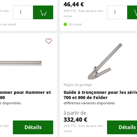
46,44 €
Quantité
Quantité
rt non
20% TTC , frais de port non
inclus
s sur stock
En stock
Règles de guidage
çonner pour Hammer et
Guide à tronçonner pour les séri
500
700 et 900 de Felder
es disponibles
différentes variantes disponibles
à partir de
332,40 €
rt non
Détails
20% TTC , frais de port non
Détails
inclus