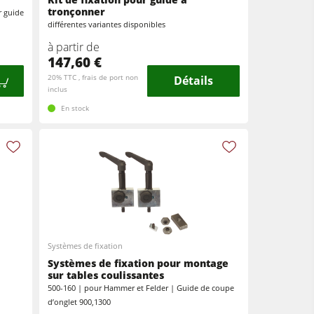
tronçonner
r guide
différentes variantes disponibles
à partir de
147,60 €
20% TTC , frais de port non
Détails
inclus
En stock
Systèmes de fixation
Systèmes de fixation pour montage
sur tables coulissantes
500-160 | pour Hammer et Felder | Guide de coupe
d’onglet 900,1300