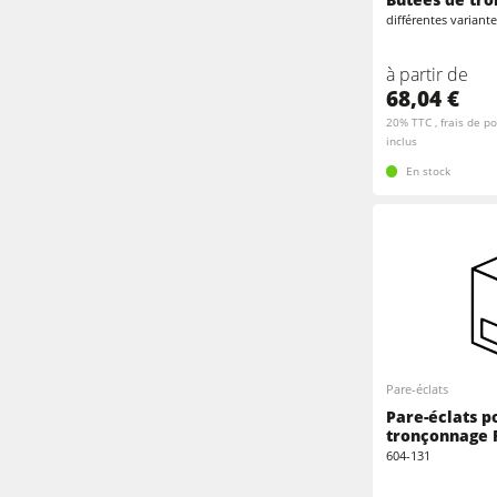
Toupies
différentes variant
Plaqueuses de chants
Machines combinées
à partir de
68,04 €
Plaqueuses de chants
20% TTC , frais de po
Scies à ruban
inclus
Machine à brosser
En stock
Scies à panneaux
Perceuses/Mortaiseuses
Presses à briquettes
Groupe d'aspiration à air purifié
Entraîneurs
Equipements d'Atelier
Pare-éclats
Pare-éclats p
tronçonnage 
604-131