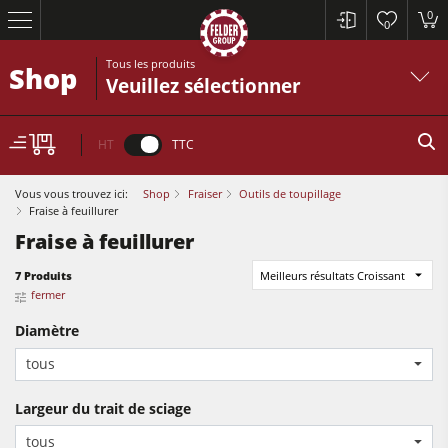
0
0
Tous les produits
Shop
Veuillez sélectionner
HT
TTC
Vous vous trouvez ici:
Shop
Fraiser
Outils de toupillage
Fraise à feuillurer
Fraise à feuillurer
7 Produits
Meilleurs résultats Croissant
Scies à format
fermer
Raboteuses-dégauchisseuses
Diamètre
Toupies
tous
Scies à format
Scies circulaires-toupies
Largeur du trait de sciage
Raboteuses-dégauchisseuses
Machines combinées à 5 fonctions
tous