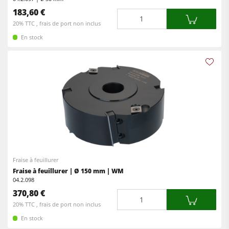
183,60 €
Quantité
20% TTC , frais de port non inclus
En stock
Fraise à feuillurer
Fraise à feuillurer | Ø 150 mm | WM
04.2.098
370,80 €
Quantité
20% TTC , frais de port non inclus
En stock