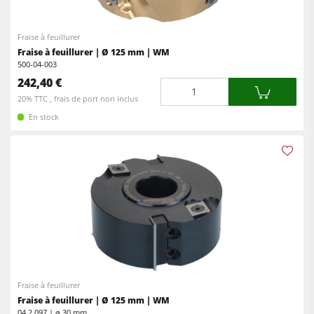
Fraise à feuillurer
Fraise à feuillurer | Ø 125 mm | WM
500-04-003
242,40 €
Quantité
20% TTC , frais de port non inclus
En stock
Fraise à feuillurer
Fraise à feuillurer | Ø 125 mm | WM
04.2.097 | ø 30 mm