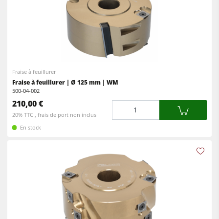
Entraîneurs
Equipements d'Atelier
Logiciel F4Solutions
Automatisation & Manutention des matériaux
Fraise à feuillurer
Gestion de projet
Fraise à feuillurer | Ø 125 mm | WM
500-04-002
210,00 €
Quantité
20% TTC , frais de port non inclus
En stock