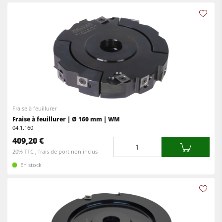
Fraise à feuillurer
Fraise à feuillurer | Ø 160 mm | WM
04.1.160
409,20 €
Quantité
20% TTC , frais de port non inclus
En stock