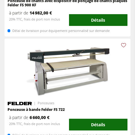
Ponceuse de chants avec dispositif de ponçage de chants plaqués
Felder FS 900 KF
à partir de
14 982,00 €
20% TTC, frais de port non inclus
Détails
Délai de livraison pour équipement personnalisé sur demande
Ponceuses
Ponceuse à bande Felder FS 722
à partir de
6 660,00 €
20% TTC, frais de port non inclus
Détails