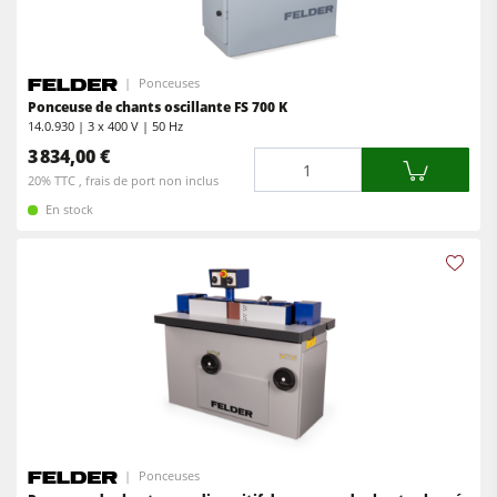
Entraîneurs
Equipements d'Atelier
Ponceuses
Logiciel F4Solutions
Ponceuse de chants oscillante FS 700 K
14.0.930 | 3 x 400 V | 50 Hz
Automatisation & Manutention des matériaux
3 834,00 €
Quantité
Gestion de projet
20% TTC , frais de port non inclus
En stock
Ponceuses