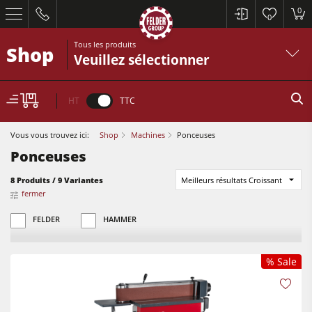
0
0
Tous les produits
Shop
Veuillez sélectionner
HT
TTC
Vous vous trouvez ici:
Shop
Machines
Ponceuses
Ponceuses
8 Produits / 9 Variantes
Meilleurs résultats Croissant
fermer
Scies à format
FELDER
HAMMER
Raboteuses-dégauchisseuses
Toupies
% Sale
Scies à format
Scies circulaires-toupies
Raboteuses-dégauchisseuses
Machines combinées à 5 fonctions