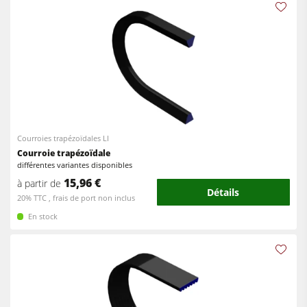
Courroies trapézoïdales LI
Courroie trapézoïdale
différentes variantes disponibles
15,96 €
à partir de
Détails
20% TTC , frais de port non inclus
En stock