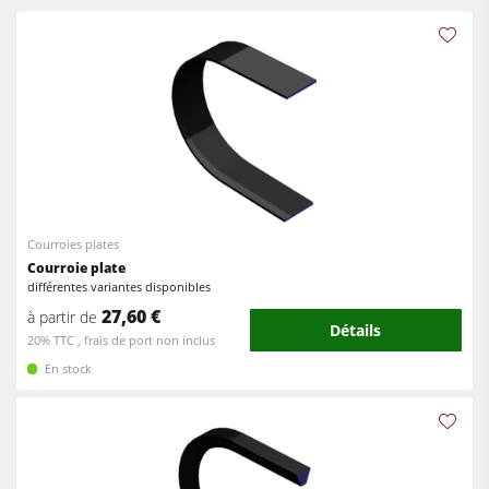
Machines combinées à 5 fonctions
Toupies
Centres d’usinage-CNC
Scies circulaires-toupies
Plaqueuses de chants
Machines combinées
Ponceuses à larges bandes
Centres d’usinage-CNC
Ponceuses longue-bande et ponceuses de chants
Plaqueuses de chants
Machine à brosser et ponceuse à brosse
Ponceuses
Courroies plates
Scies à ruban
Courroie plate
Machine à brosser
Perceuses/Mortaiseuses
différentes variantes disponibles
27,60 €
Scies à ruban
à partir de
Scies à panneaux
Détails
20% TTC , frais de port non inclus
Perceuses/Mortaiseuses
Presses à briquettes
En stock
Scies à panneaux
Presses à plateaux chauffants & Presses à membrane
Presses à briquettes
Groupe d'aspiration avec filtration à sac
Groupes d'aspiration
Groupe d'aspiration à air purifié