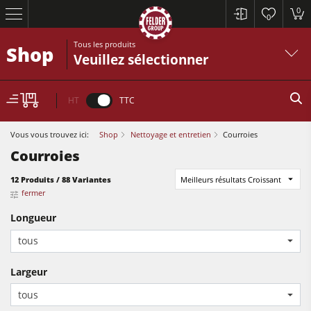
0
0
Tous les produits
Shop
Veuillez sélectionner
HT
TTC
Vous vous trouvez ici:
Shop
Nettoyage et entretien
Courroies
Courroies
12 Produits / 88 Variantes
Meilleurs résultats Croissant
fermer
Scies à format
Longueur
tous
Raboteuses-dégauchisseuses
Toupies
Largeur
Scies à format
Scies circulaires-toupies
tous
Raboteuses-dégauchisseuses