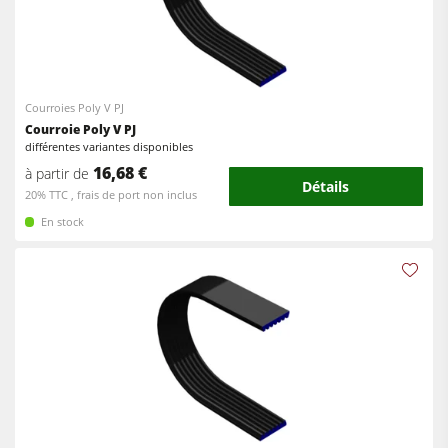
Courroies Poly V PJ
Courroie Poly V PJ
différentes variantes disponibles
16,68 €
à partir de
Détails
20% TTC , frais de port non inclus
En stock