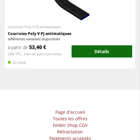
Courroies Poly V PJ antistatiques
Courroies Poly V PJ antistatiques
différentes variantes disponibles
53,40 €
à partir de
Détails
20% TTC , frais de port non inclus
En stock
Page d'accueil
Toutes les offres
Felder Shop CGV
Rétractation
Paiements acceptés