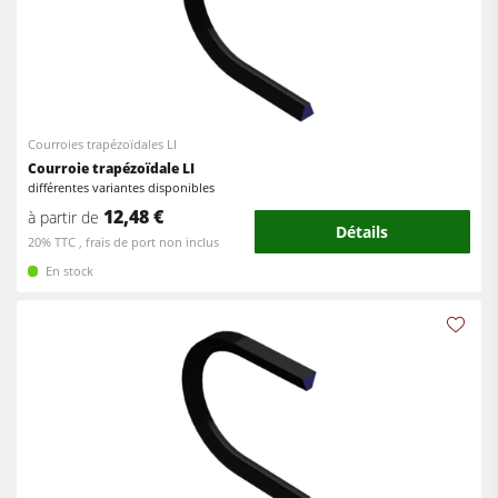
Entraîneurs
Entraîneurs
Equipements d'Atelier
Logiciel F4Solutions
Courroies trapézoïdales LI
Automatisation & Manutention des matériaux
Courroie trapézoïdale LI
différentes variantes disponibles
Gestion de projet
12,48 €
à partir de
Détails
20% TTC , frais de port non inclus
En stock