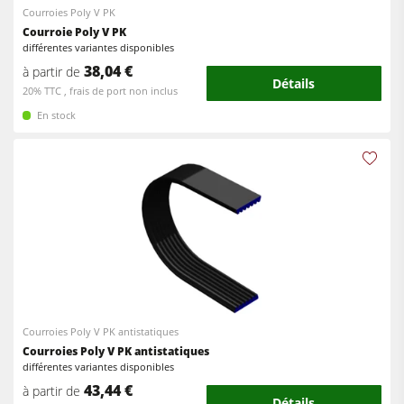
Courroies Poly V PK
Courroie Poly V PK
différentes variantes disponibles
38,04 €
à partir de
Détails
20% TTC , frais de port non inclus
En stock
Courroies Poly V PK antistatiques
Courroies Poly V PK antistatiques
différentes variantes disponibles
43,44 €
à partir de
Détails