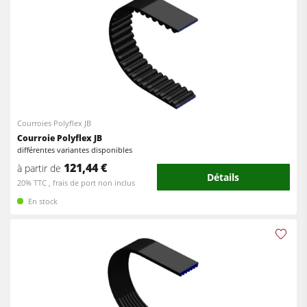
Courroies Polyflex JB
Courroie Polyflex JB
différentes variantes disponibles
121,44 €
à partir de
Détails
20% TTC , frais de port non inclus
En stock