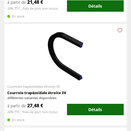
21,48 €
à partir de
Détails
20% TTC , frais de port non inclus
En stock
Courroies trapézoïdales étroites 3V
Courroie trapézoïdale étroite 3V
différentes variantes disponibles
27,48 €
à partir de
Détails
20% TTC , frais de port non inclus
En stock