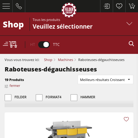
0
0
Tous les produits
Shop
Veuillez sélectionner
HT
TTC
Vous vous trouvez ici:
Shop
Machines
Raboteuses-dégauchisseuses
Raboteuses-dégauchisseuses
19 Produits
Meilleurs résultats Croissant
fermer
Scies à format
FELDER
FORMAT4
HAMMER
Raboteuses-dégauchisseuses
Toupies
Scies à format
Scies circulaires-toupies
Raboteuses-dégauchisseuses