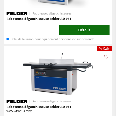
Raboteuses-dégauchisseuses
Raboteuse-dégauchisseuse Felder AD 941
Détails
Délai de livraison pour équipement personnalisé sur demande
% Sale
Raboteuses-dégauchisseuses
Raboteuse-dégauchisseuse Felder AD 951
WWX-AD951-FE70X