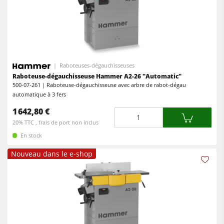
Machines combinées à 5 fonctions
Toupies
Centres d’usinage-CNC
Scies circulaires-toupies
Plaqueuses de chants
Machines combinées
Ponceuses à larges bandes
Raboteuses-dégauchisseuses
Centres d’usinage-CNC
Ponceuses longue-bande et ponceuses de chants
Raboteuse-dégauchisseuse Hammer A2-26 "Automatic"
500-07-261 | Raboteuse-dégauchisseuse avec arbre de rabot-dégau
Plaqueuses de chants
Machine à brosser et ponceuse à brosse
automatique à 3 fers
Ponceuses
1 642,80 €
Scies à ruban
Quantité
20% TTC , frais de port non inclus
Machine à brosser
Perceuses/Mortaiseuses
En stock
Scies à ruban
Scies à panneaux
Nouveau dans le e-shop
Perceuses/Mortaiseuses
Presses à briquettes
Scies à panneaux
Presses à plateaux chauffants & Presses à membrane
Presses à briquettes
Groupe d'aspiration avec filtration à sac
Groupes d'aspiration
Groupe d'aspiration à air purifié