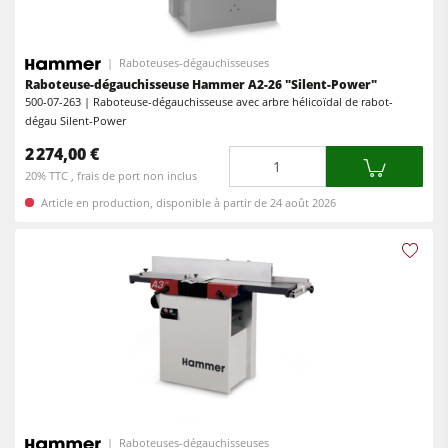
Entraîneurs
Entraîneurs
Raboteuses-dégauchisseuses
Equipements d'Atelier
Raboteuse-dégauchisseuse Hammer A2-26 "Silent-Power"
Logiciel F4Solutions
500-07-263 | Raboteuse-dégauchisseuse avec arbre hélicoïdal de rabot-
dégau Silent-Power
Automatisation & Manutention des matériaux
2 274,00 €
Quantité
Gestion de projet
20% TTC , frais de port non inclus
Article en production, disponible à partir de 24 août 2026
Raboteuses-dégauchisseuses