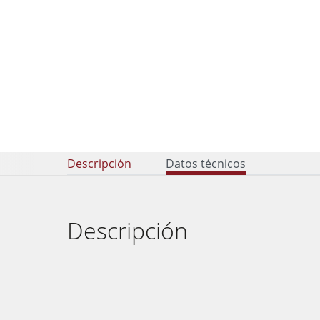
Tupís
Encoladoras de cantos
Encoladoras de cantos
Lijadoras de banda larga y de cantos
Máquina de cepillado
Sierras de cinta
Taladros
Seccionadoras
Extractores de polvo con filtro de aire
Descripción
Datos técnicos
Alimentadores
Alimentadores
Descripción
F4Solutions Software
Gestión de proyectos