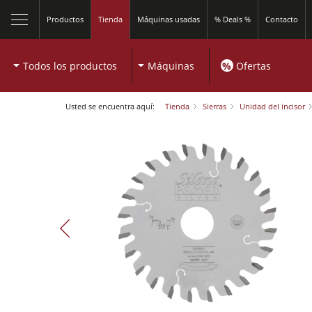
Productos
Tienda
Máquinas usadas
% Deals %
Contacto
Todos los productos
Máquinas
%
Ofertas
Usted se encuentra aquí:
Tienda
Sierras
Unidad del incisor
Sierras circulares y escuadradoras
Tupís
Sierras circulares y escuadradoras
Combinadas de 5 operaciones