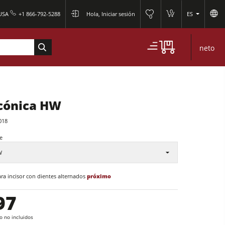
0
 USA
+1 866-792-5288
Hola, Iniciar sesión
ES
0
neto
 cónica HW
018
e
W
ra incisor con dientes alternados
próximo
97
ío no incluidos