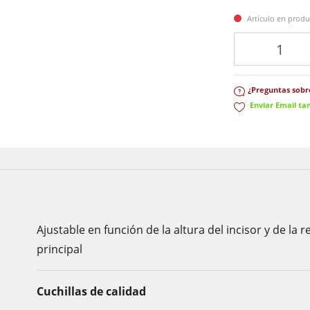
Centros CNC
Artículo en produ
Calibradoras
Cantidad
Lijadoras
Máquinas cepilladoras y lijadoras de cepillos
Sierras de cinta
Taladros
¿Preguntas sobre
Enviar Email ta
Seccionadoras
Prensas de platos calientes & prensas de vacío
Prensas de platos calientes & prensas de vacío
Sistemas de aspiración
Extractores de polvo de aire limpio y unidades de extracción
Equipamiento para el taller
Automatización y manipulación de materiales
Ajustable en función de la altura del incisor y de la
principal
Cuchillas de calidad