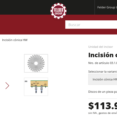
Felder Group
Incisión cónica HW
Unidad del incisor
Incisión
Nro. de artículo
03.1.
Seleccionar la variant
Incisión cónica H
Cepilladoras-regruesadoras
Discos de un pieza pa
Escuadradoras-tupís
$113.
Cepilladoras-regruesadoras
Centros CNC
sin IVA , gastos de env