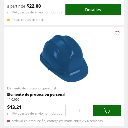
$22.00
a partir de
Equipamiento para el taller
Detalles
sin IVA , gastos de envío no incluidos
F4Solutions Software
Pocas copias en stock
Automatización y manipulación de materiales
Gestión de proyectos
Elemento de protección personal
Elemento de protección personal
11.0.030
$13.21
Cantidad
sin IVA , gastos de envío no incluidos
Artículo en producción, entrega estimada entre 2 y 6 semanas.