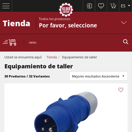
0
ES
0
Todos los productos
Tienda
Por favor, seleccione
neto
Usted se encuentra aquí:
Tienda
Equipamiento de taller
Equipamiento de taller
30 Productos / 32 Variantes
Mejores resultados Ascendente
Sierras circulares y escuadradoras
Cepilladoras-regruesadoras
Tupís
Sierras circulares y escuadradoras
Escuadradoras-tupís
Cepilladoras-regruesadoras