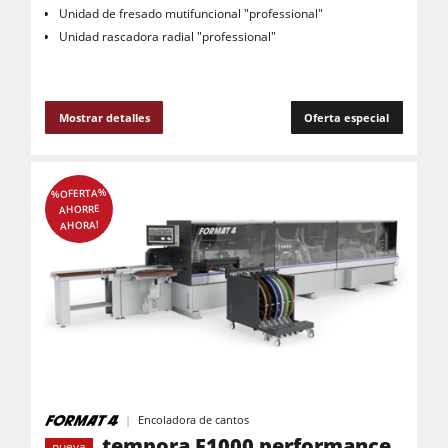
Unidad de fresado mutifuncional "professional"
Extractores de polvo de aire limpio y unidades de extracción
Unidad rascadora radial "professional"
Alimentadores
Equipamiento para el taller
Mostrar detalles
Oferta especial
F4Solutions Software
Automatización y manipulación de materiales
%OFERTA%
Gestión de proyectos
AHORRE
AHORA!
Encoladora de cantos
tempora F1000 performance
nueva