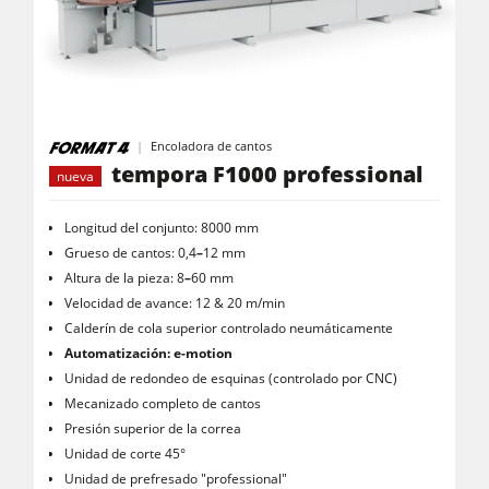
Escuadradoras-tupís
Combinadas de 5 operaciones
Centros CNC
Encoladora de cantos
Encoladoras de cantos
tempora F1000 professional
nueva
Calibradoras
Lijadoras de banda larga y de cantos
Longitud del conjunto: 8000 mm
Grueso de cantos: 0,4
–
12 mm
Máquinas cepilladoras y lijadoras de cepillos
Altura de la pieza: 8
–
60 mm
Velocidad de avance: 12 & 20 m/min
Sierras de cinta
Calderín de cola superior controlado neumáticamente
Taladros
Automatización: e-motion
Unidad de redondeo de esquinas (controlado por CNC)
Seccionadoras
Mecanizado completo de cantos
Prensas de platos calientes & prensas de vacío
Presión superior de la correa
Unidad de corte 45°
Extractores de polvo con filtro de aire
Unidad de prefresado "professional"