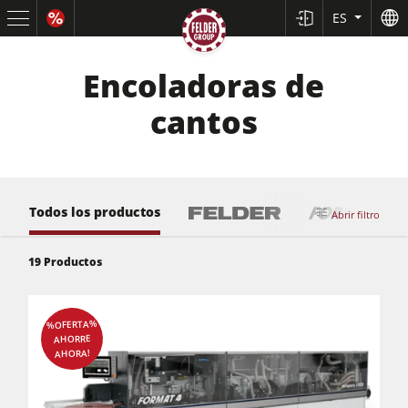
ES
Encoladoras de
cantos
Todos los productos
Abrir filtro
19
Productos
%OFERTA%
Sierras circulares y escuadradoras
AHORRE
AHORA!
Cepilladoras-regruesadoras
Tupís